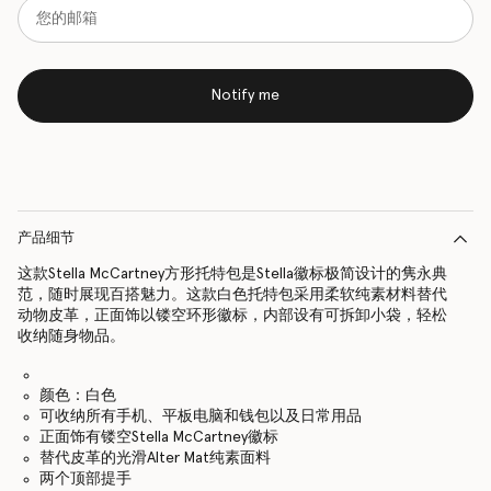
Notify me
产品细节
这款Stella McCartney方形托特包是Stella徽标极简设计的隽永典
范，随时展现百搭魅力。这款白色托特包采用柔软纯素材料替代
动物皮革，正面饰以镂空环形徽标，内部设有可拆卸小袋，轻松
收纳随身物品。
颜色：白色
可收纳所有手机、平板电脑和钱包以及日常用品
正面饰有镂空Stella McCartney徽标
替代皮革的光滑Alter Mat纯素面料
两个顶部提手