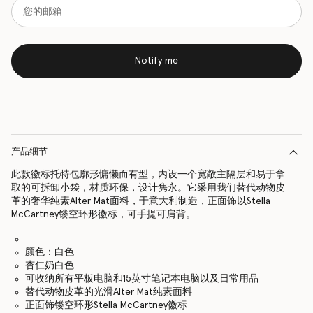
Notify me
产品细节
此款徽标托特包廓形慵懒而有型，内设一个宽敞主隔层和易于拿
取的可拆卸小袋，材质环保，设计隽永。它采用我们替代动物皮
革的奢华纯素Alter Mat面料，于意大利制造，正面饰以Stella
McCartney镂空环形徽标，可手提可肩背。
颜色：白色
杏仁奶白色
可收纳所有平板电脑和15英寸笔记本电脑以及日常用品
替代动物皮革的光滑Alter Mat纯素面料
正面饰镂空环形Stella McCartney徽标