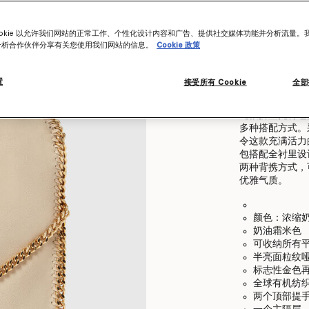
Find in store
ookie 以允许我们网站的正常工作、个性化设计内容和广告、提供社交媒体功能并分析流量。
分析合作伙伴分享有关您使用我们网站的信息。
Cookie 政策
产品细节
置
接受所有 Cookie
全部
商品
234387W9355
此款折叠托特包升
多种搭配方式。
令这款充满活力的
包搭配全衬里设
两种背携方式，
优雅气质。
颜色：浓缩
奶油霜米色
可收纳所有平
半亮面粒纹哑光
标志性金色
全球有机纺
两个顶部提