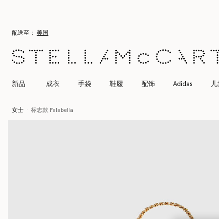
跳转至主要内容
跳转至脚注内容
配送至：
美国
新品
成衣
手袋
鞋履
配饰
Adidas
儿
女士
标志款 Falabella