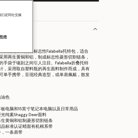
我们还同社交媒
拒绝
9300U
级优化了我们的标志性Falabella托特包，适合
采用再生黄铜和铝，制成标志性菱形切割链条，
手袋于顷刻之间引人注目。Falabella折叠托特
计，采用取自塑料瓶的再生面料制作而成，具有
可单手携带，呈现经典造型，或单肩佩戴，散发
奶油色
板电脑和15英寸笔记本电脑以及日常用品
纯素Shaggy Deer面料
再生黄铜和铝制菱形切割链条
织品标准认证蜡面有机棉系带
手，一条肩带