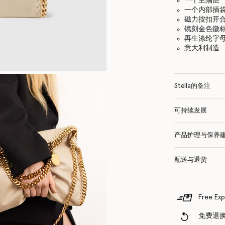
一个主隔层
一个内部插
磁力按扣开
镌刻金色徽
再生涤纶字
意大利制造
Stella的备注
可持续发展
产品护理与保养
配送与退货
Free Exp
免费退