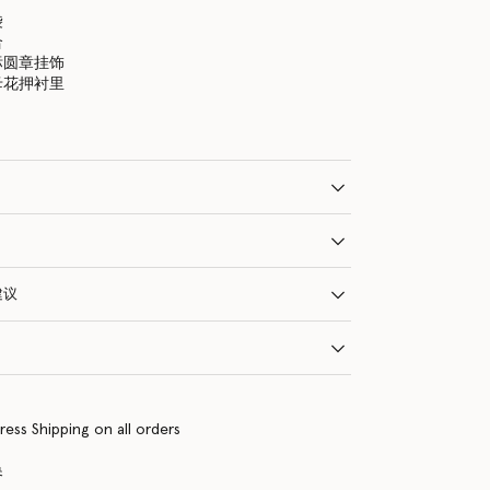
袋
合
标圆章挂饰
母花押衬里
建议
ress Shipping on all orders
换