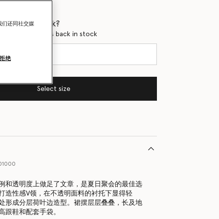
 when it's back?
我们还同社交媒
en this product is back in stock
拒绝
Select size
01000
例和透明度上做足了文章，是夏日聚会的最佳选
打造性感V领，在不透明面料的衬托下显得轻
处形成分层荷叶边造型。裙摆层层叠叠，长及地
高跟鞋和配套手袋。