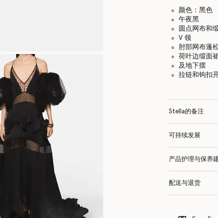
颜色：黑色
午夜黑
圆点网布和
V 领
肘部网布蓬
荷叶边缎面
及地下摆
拉链和钩扣
Stella的备注
可持续发展
产品护理与保养
配送与退货