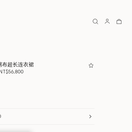
网布超长连衣裙
下降至
NT$56,800
n)