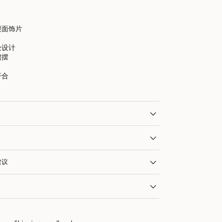
缎面饰片
松设计
裙摆
开合
建议