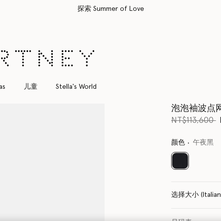
所有订单均享受免费速递服务
as
儿童
Stella's World
泡泡袖波点
价格从
NT$113,600
颜色
午夜黑
已选
选择大小 (Italia