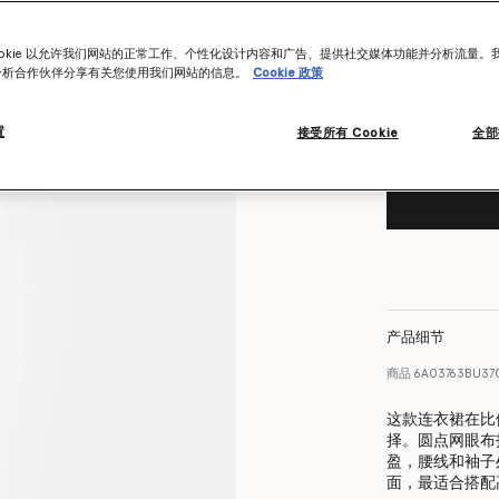
尺码表
Want to know
ookie 以允许我们网站的正常工作、个性化设计内容和广告、提供社交媒体功能并分析流量。
分析合作伙伴分享有关您使用我们网站的信息。
Cookie 政策
Get notified wh
置
接受所有 Cookie
全部
产品细节
商品
6A03763BU37
这款连衣裙在比
择。圆点网眼布
盈，腰线和袖子
面，最适合搭配