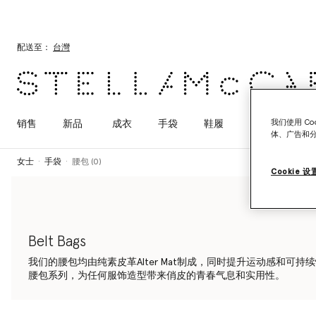
跳转至主要内容
跳转至脚注内容
配送至：
台灣
我们使用 C
销售
新品
成衣
手袋
鞋履
配饰
Adid
体、广告和
女士
手袋
腰包 (0)
Cookie 设
Belt Bags
我们的腰包均由纯素皮革Alter Mat制成，同时提升运动感和可持续性。探索
腰包系列，为任何服饰造型带来俏皮的青春气息和实用性。