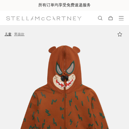
所有订单均享受免费速递服务
跳转至主要内容
跳转至脚注内容
儿童
男孩款