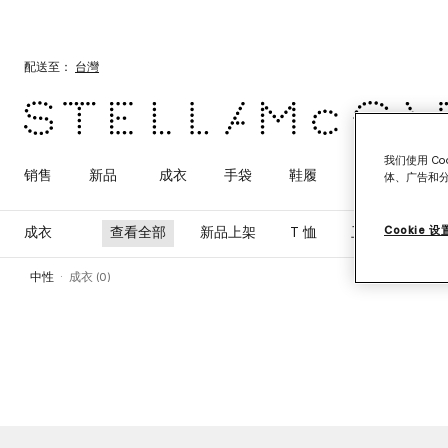
跳转至主要内容
跳转至脚注内容
配送至：
台灣
我们使用 C
销售
新品
成衣
手袋
鞋履
配饰
Adid
体、广告和
Cookie 设
成衣
查看全部
新品上架
T 恤
卫衣
长裤 
中性
成衣 (0)