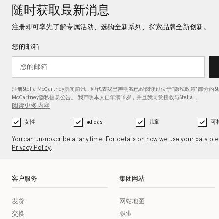
随时获取最新消息
注册即可率先了解专属活动、选购全新系列、探索品牌全新创新。
您的邮箱
注册Stella McCartney新闻简讯，即代表我已声明我已经阅读过位于“
隐私政策
”部分的Ste
McCartney隐私信息公告。 我声明本人已年满16岁，并且我同意接收与Stella…
阅读更多内容
女性
adidas
儿童
可
You can unsubscribe at any time. For details on how we use your data pl
Privacy Policy
.
客户服务
集团网站
发货
网站地图
交换
职业