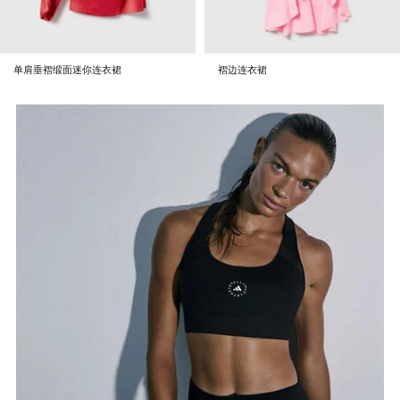
你连衣裙
褶边连衣裙
褶裥直筒羊毛