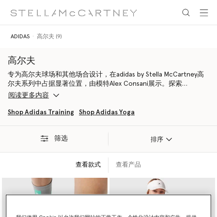
跳转至主要内容
跳转至脚注内容
ADIDAS
高尔夫 (9)
高尔夫
专为高尔夫球场和其他场合设计，在adidas by Stella McCartney高
尔夫系列中占据显著位置，由模特Alex Consani展示。探索
TrueNature多功能训练精选系列，采用吸湿排汗的Primegreen再生
阅读更多内容
材料与有机纤维匠心打造，与具备巡回赛级别性能的Codechaos高
尔夫训练鞋相辅相成。
Shop Adidas Training
Shop Adidas Yoga
筛选
排序
查看款式
查看产品