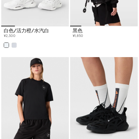
白色/活力橙/水汽白
黑色
¥2,300
¥1,850
已选