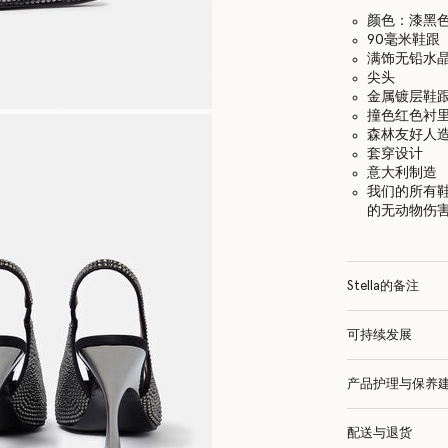
颜色：漆黑
90毫米鞋跟
满饰无铅水
尖头
金属镀层鞋
撞色红色衬
森林友好人
套穿设计
意大利制造
我们的所有
的无动物伤
Stella的备注
可持续发展
产品护理与保养
配送与退货