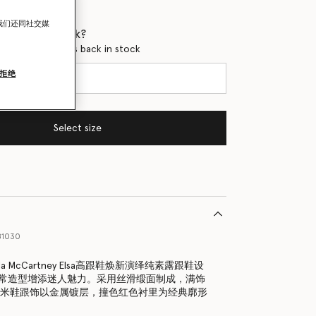
我们还同社交媒
 when it's back?
en this product is back in stock
拒绝
Select size
81030
lla McCartney Elsa高跟鞋焕新演绎纯素露跟鞋设
常造型增添迷人魅力。采用丝滑缎面制成，满饰
毫米鞋跟饰以金属镀层，撞色红色衬里为经典廓形