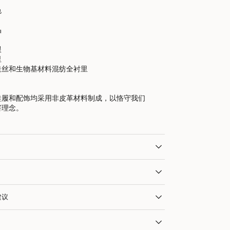
色
晶
跟
里
造丝和生物基材料混纺全衬里
鞋履和配饰均采用非皮革材料制成，以恪守我们
害理念。
建议