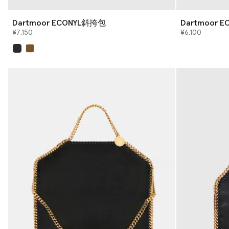
Dartmoor ECONYL斜挎包
Dartmoor
¥7,150
¥6,100
已选