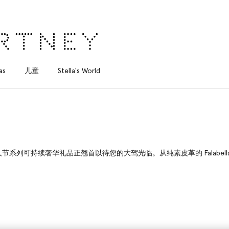
as
儿童
Stella's World
 情人节系列可持续奢华礼品正翘首以待您的大驾光临。从纯素皮革的 Falabel