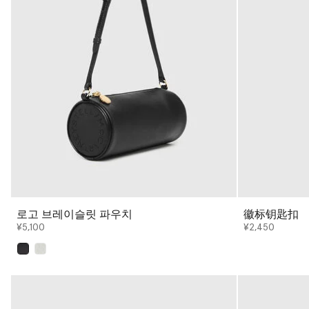
로고 브레이슬릿 파우치
徽标钥匙扣
¥5,100
¥2,450
已选