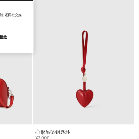
我们还同社交媒
拒绝
心形吊坠钥匙环
¥2,000