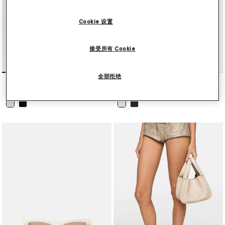
请在下方选购精选系列。
Cookie 设置
接受所有 Cookie
全部拒绝
限量版Elyse单色厚底鞋
Ryder按扣饰钉平底芭蕾舞鞋
¥7,350
¥5,750
已选
已选