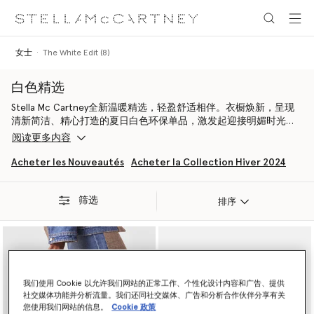
跳转至主要内容
跳转至脚注内容
女士
The White Edit (8)
白色精选
Stella Mc Cartney全新温暖精选，轻盈舒适相伴。衣橱焕新，呈现
清新简洁、精心打造的夏日白色环保单品，激发起迎接明媚时光的
隽永极简风格。
阅读更多内容
从意大利制作、缝饰闪亮无铅水晶网饰的连身裤，到以森林友好型
Acheter les Nouveautés
Acheter la Collection Hiver 2024
人造丝编织而成、饰有开放式针织流苏下摆的沙滩风超长连衣裙，
为您阳光灿烂的旅程提供整体搭配方案。
筛选
排序
手工制作的无动物伤害配饰包括深受喜爱的Elyse麻底鞋，采用黄油
般柔软的金属质感饰面替代性纯素皮革材料制成，标志性的Falabella
单肩包以无铅水晶网眼材料制作，Falabella Tiny托特包则采用
MIRUM®制作，这种无塑料、无化石燃料和无水的环保纯素材料用于
替代动物皮革。
我们使用 Cookie 以允许我们网站的正常工作、个性化设计内容和广告、提供
此外，由生物醋酸纤维制成的Stella McCartney太阳镜，为每一款搭
社交媒体功能并分析流量。我们还同社交媒体、广告和分析合作伙伴分享有关
配画龙点睛。
您使用我们网站的信息。
Cookie 政策