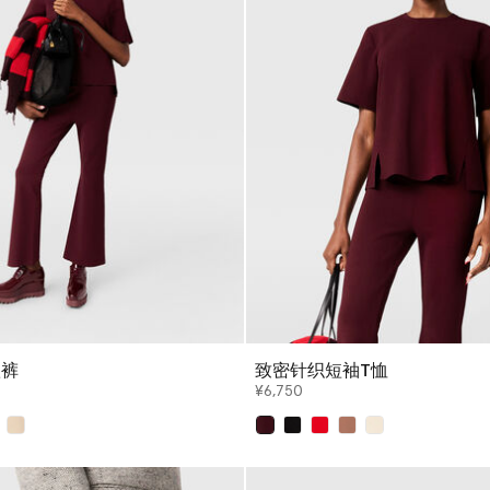
叭裤
致密针织短袖T恤
¥6,750
已选