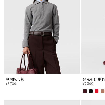
厚肩Polo衫
致密针织喇
¥8,700
¥9,300
已选