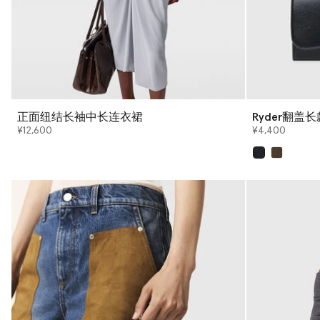
正面纽结长袖中长连衣裙
Ryder翻盖
¥12,600
¥4,400
已选