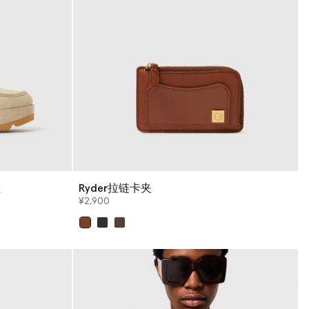
鞋
Ryder拉链卡夹
¥2,900
已选