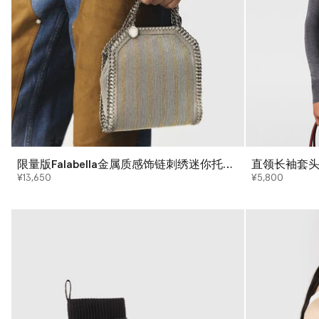
限量版Falabella金属质感饰链刺绣迷你托特
直领长袖套
包
¥13,650
¥5,800