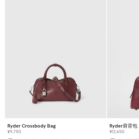
Ryder Crossbody Bag
Ryder肩背包
¥9,750
¥12,650