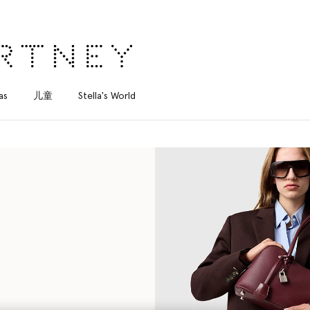
as
儿童
Stella's World