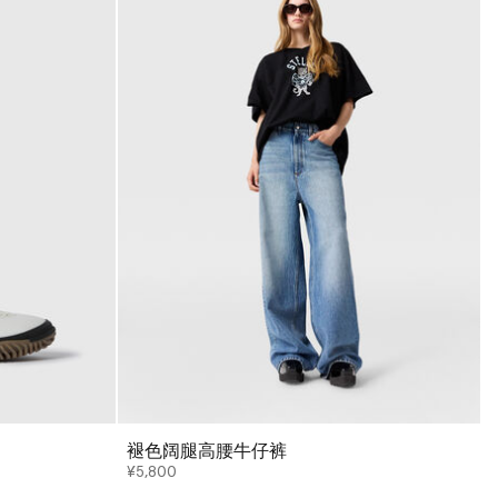
褪色阔腿高腰牛仔裤
¥5,800