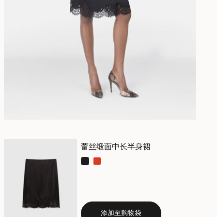
蕾丝缎面中长半身裙
已选
添加至购物袋