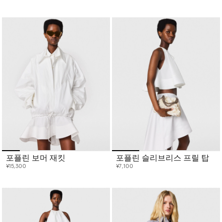
포플린 보머 재킷
포플린 슬리브리스 프릴 탑
¥15,300
¥7,100