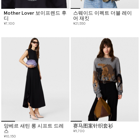
Mother Lover 보이프렌드 후
스웨이드 이펙트 더블 레이
디
어 재킷
¥7,100
¥21,550
앙베르 새틴 롱 시프트 드레
赛马图案针织套衫
스
¥9,700
¥10,150