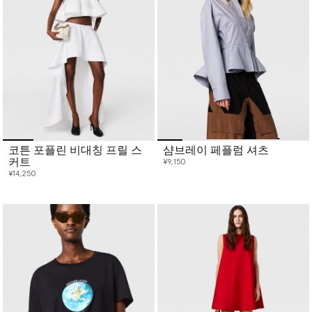
코튼 포플린 비대칭 프릴 스
샴브레이 페플럼 셔츠
커트
¥9,150
¥14,250