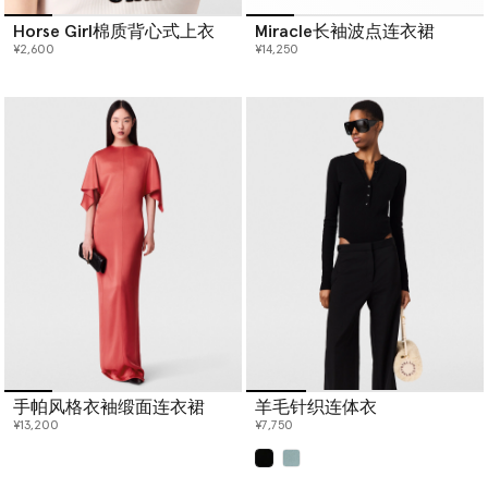
Horse Girl棉质背心式上衣
Miracle长袖波点连衣裙
¥2,600
¥14,250
手帕风格衣袖缎面连衣裙
羊毛针织连体衣
¥13,200
¥7,750
已选