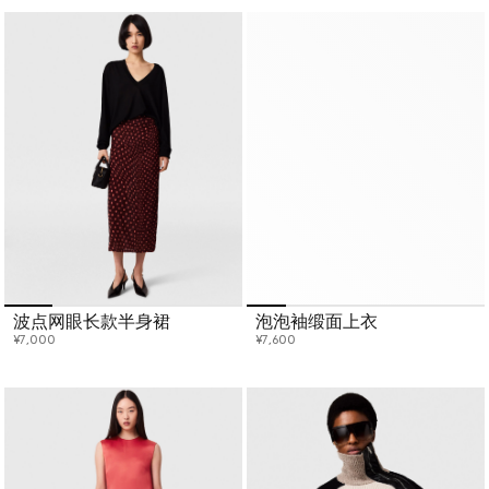
波点网眼长款半身裙
泡泡袖缎面上衣
¥7,000
¥7,600