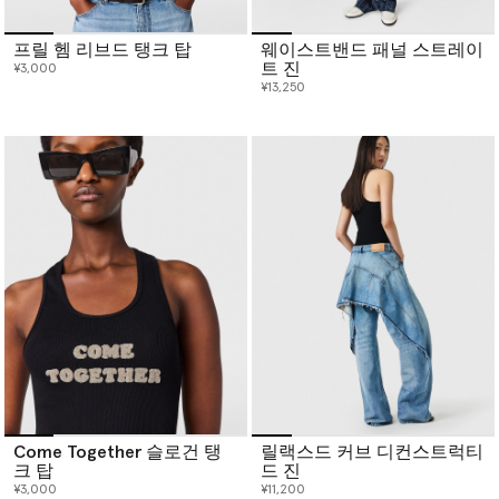
프릴 헴 리브드 탱크 탑
웨이스트밴드 패널 스트레이
트 진
¥3,000
¥13,250
Come Together 슬로건 탱
릴랙스드 커브 디컨스트럭티
크 탑
드 진
¥3,000
¥11,200