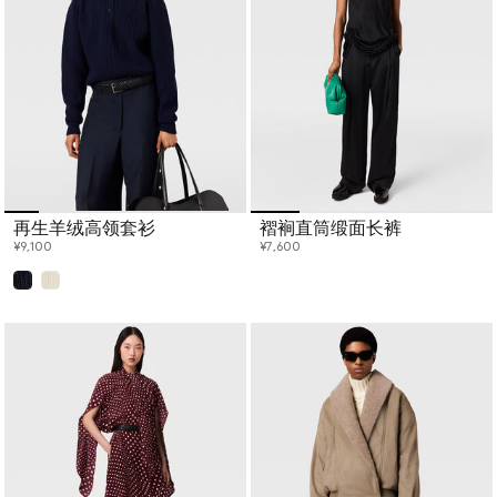
仅如此，Stella支持再生农业和循环利用，采用新的商业模式，改变
服装的采购、生产、销售、共享、维修和再利用方式，手工制作可
长期使用的产品，减少对环境的影响。
再生羊绒高领套衫
褶裥直筒缎面长裤
¥9,100
¥7,600
已选