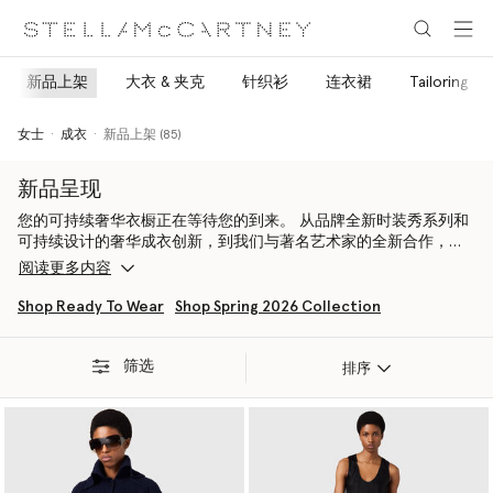
跳转至主要内容
跳转至脚注内容
新品上架
大衣 & 夹克
针织衫
连衣裙
Tailoring
女士
成衣
新品上架 (85)
新品呈现
您的可持续奢华衣橱正在等待您的到来。 从品牌全新时装秀系列和
可持续设计的奢华成衣创新，到我们与著名艺术家的全新合作，每
一件Stella McCartney作品的设计都以可持续发展和地球母亲为
阅读更多内容
本。
Shop Ready To Wear
Shop Spring 2026 Collection
品牌将自信的女性气质与高雅且轻松的可持续时尚融合在一起，打
造出鼓舞人心、富有创意并具有环保意识的产品系列，每一次都在
筛选
不断进取。我们致力于成为一家身怀道德感的现代公司，我们相
排序
信，我们应该对我们所使用的资源以及我们对环境所造成的影响负
责。因此，我们不断创新，从工作室的设计到店内的实践，以及我
们生产产品的地点和方式，都在以新的方式实现可持续发展。
再无皮革。Stella McCartney作为使用替代材料运动的先驱，从未在
品牌系列中使用过任何皮革、羽毛、毛皮或兽皮，以后也不会。不