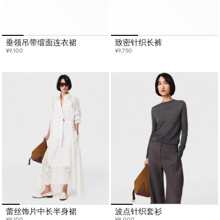
垂领吊带缎面连衣裙
致密针织长裤
¥9,100
¥9,750
蕾丝饰片中长半身裙
波点针织套衫