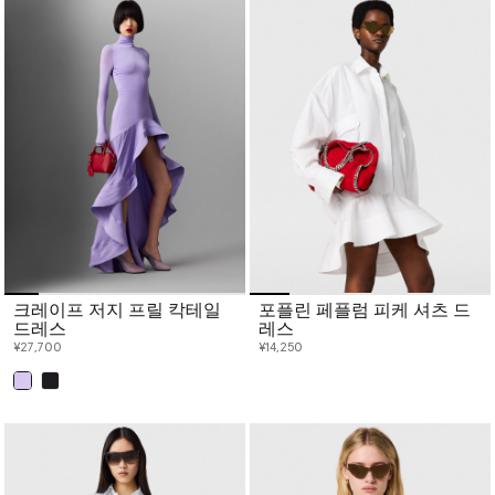
크레이프 저지 프릴 칵테일
포플린 페플럼 피케 셔츠 드
드레스
레스
¥27,700
¥14,250
已选