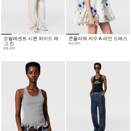
오팔레센트 시퀸 와이드 레
콘플라워 자수 A 라인 드레스
그 진
¥16,300
¥18,450