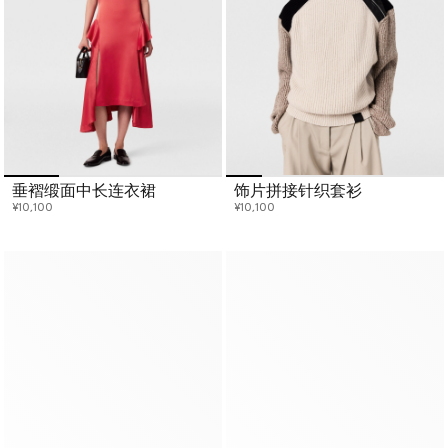
垂褶缎面中长连衣裙
饰片拼接针织套衫
¥10,100
¥10,100