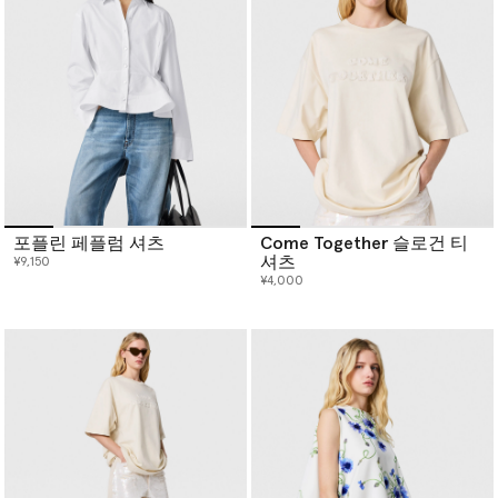
포플린 페플럼 셔츠
Come Together 슬로건 티
셔츠
¥9,150
¥4,000