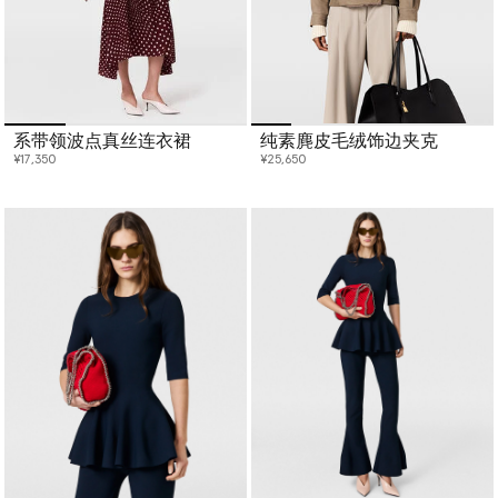
系带领波点真丝连衣裙
纯素麂皮毛绒饰边夹克
¥17,350
¥25,650