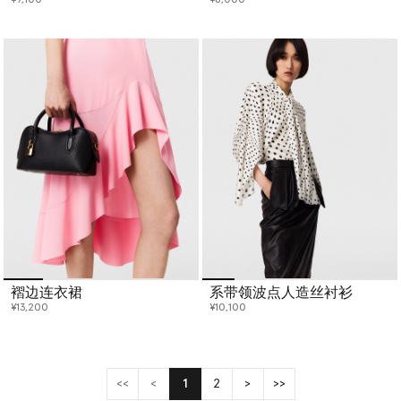
¥9,100
¥8,000
褶边连衣裙
系带领波点人造丝衬衫
¥13,200
¥10,100
<<
<
1
2
>
>>
(current)