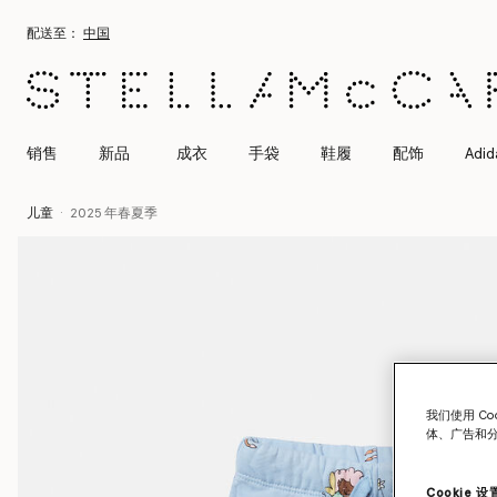
跳转至主要内容
跳转至脚注内容
配送至：
中国
销售
新品
成衣
手袋
鞋履
配饰
Adid
儿童
2025 年春夏季
我们使用 C
体、广告和
Cookie 设