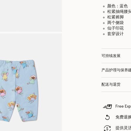
颜色：蓝色
松紧抽绳腰
松紧裤脚
两个侧袋
仙子印花
套穿设计
可持续发展
产品护理与保养
配送与退货
Free Exp
免费退
提供灵