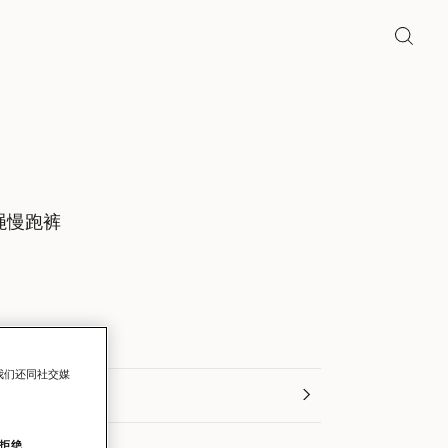
绳慢跑裤
我们还同社交媒
ths)
拒绝