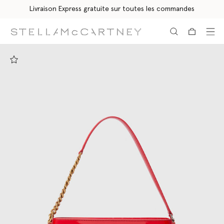
Livraison Express gratuite sur toutes les commandes
Aller au contenu principal
Aller au contenu du bas de page