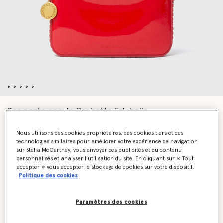
Sac porte epaule Pochette Falabella
CHF920.00
Nous utilisons des cookies propriétaires, des cookies tiers et des
technologies similaires pour améliorer votre expérience de navigation
sur Stella McCartney, vous envoyer des publicités et du contenu
Couleur
Rouge vermeil
personnalisés et analyser l’utilisation du site. En cliquant sur « Tout
accepter » vous accepter le stockage de cookies sur votre dispositif.
Politique des cookies
sélectionné
Soyez informé(e) en priorité du retour en stock
Paramètres des cookies
Me prévenir lors du retour en stock