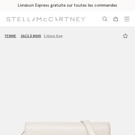
Livraison Express gratuite sur toutes les commandes
Aller au contenu principal
Aller au contenu du bas de page
FEMME
SACS À MAIN
S Wave Bag