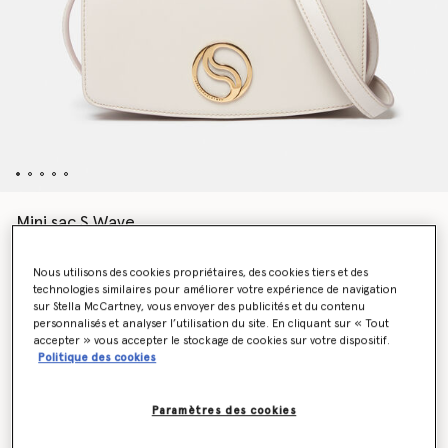
Mini sac S Wave
CHF1,020.00
Nous utilisons des cookies propriétaires, des cookies tiers et des
technologies similaires pour améliorer votre expérience de navigation
sur Stella McCartney, vous envoyer des publicités et du contenu
Couleur
Oyster
personnalisés et analyser l’utilisation du site. En cliquant sur « Tout
accepter » vous accepter le stockage de cookies sur votre dispositif.
Politique des cookies
sélectionné
Soyez informé(e) en priorité du retour en stock
Paramètres des cookies
Me prévenir lors du retour en stock