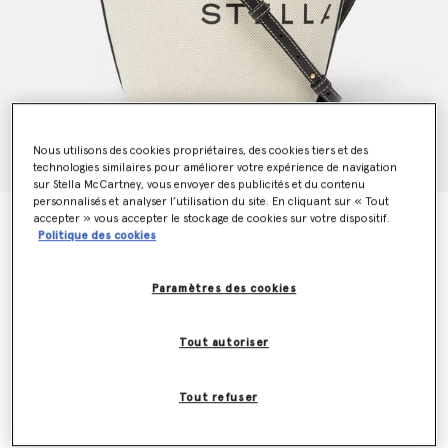
Nous utilisons des cookies propriétaires, des cookies tiers et des
technologies similaires pour améliorer votre expérience de navigation
sur Stella McCartney, vous envoyer des publicités et du contenu
personnalisés et analyser l’utilisation du site. En cliquant sur « Tout
accepter » vous accepter le stockage de cookies sur votre dispositif.
Cabas en toile a bandouliere Logo
Politique des cookies
CA$1,200.00
Paramètres des cookies
Couleur
Écru crème
Tout autoriser
sélectionné
Tout refuser
Ajouter au panier