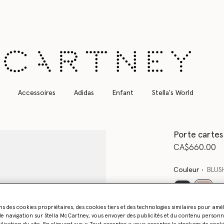
Livraison Express gratuite sur toutes les commandes
Accessoires
Adidas
Enfant
Stella's World
Porte cartes
CA$660.00
Couleur
BLUS
sélect
ns des cookies propriétaires, des cookies tiers et des technologies similaires pour amé
Soyez informé
e navigation sur Stella McCartney, vous envoyer des publicités et du contenu personna