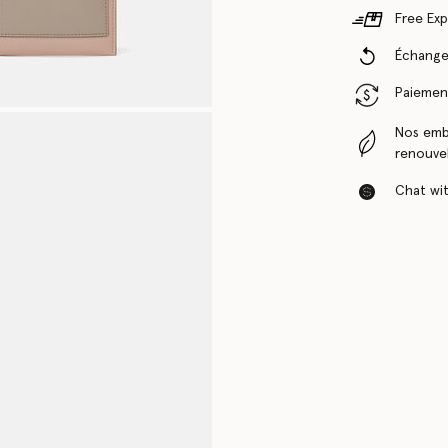
Free Exp
Échanges
Paiement
Nos emba
renouvel
Chat with