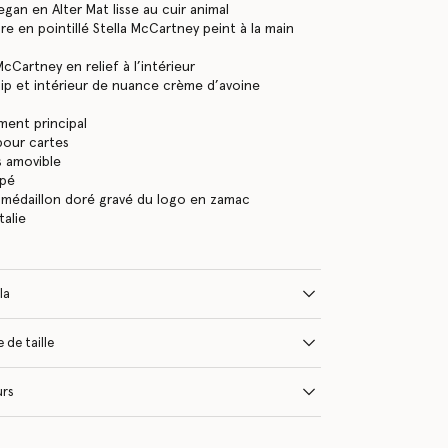
egan en Alter Mat lisse au cuir animal
re en pointillé Stella McCartney peint à la main
cCartney en relief à l’intérieur
ip et intérieur de nuance crème d’avoine
ent principal
pour cartes
s amovible
ppé
 médaillon doré gravé du logo en zamac
talie
la
 de taille
urs