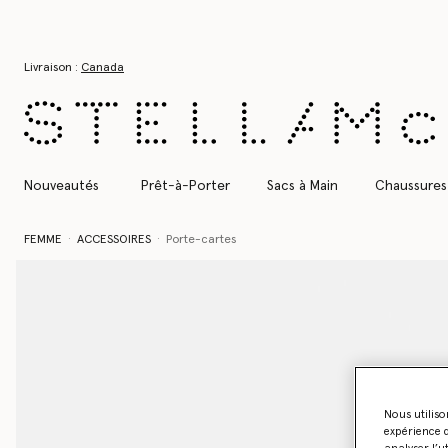
Aller au contenu principal
Aller au contenu du bas de page
Livraison :
Canada
Nouveautés
Prêt-à-Porter
Sacs à Main
Chaussures
FEMME
ACCESSOIRES
Porte-cartes
Nous utiliso
expérience d