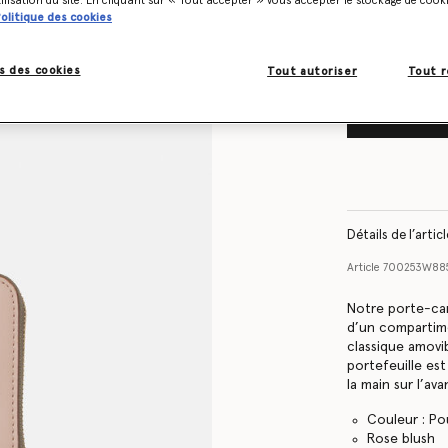
Me prévenir lor
tilisation du site. En cliquant sur « Tout accepter » vous accepter le stockage de cook
olitique des cookies
s des cookies
Tout autoriser
Tout r
Détails de l’artic
Article
700253W88
Notre porte-car
d’un compartime
classique amovib
portefeuille es
la main sur l’av
Couleur : P
Rose blush