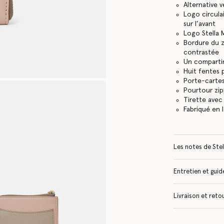
Alternative v
Logo circulai
sur l’avant
Logo Stella M
Bordure du z
contrastée
Un compartim
Huit fentes 
Porte-carte
Pourtour zi
Tirette avec
Fabriqué en I
Les notes de Stel
Entretien et guide
Livraison et reto