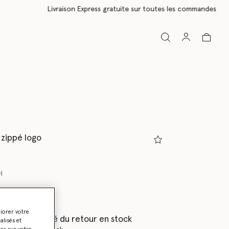
 zippé logo
H
ionné
liorer votre
(e) en priorité du retour en stock
lisés et