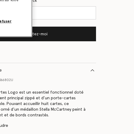
s du retour en stock
ies sur votre
efuser
Contactez-moi
le
566802U
tes Logo est un essentiel fonctionnel doté
nt principal zippé et d’un porte-cartes
le. Pouvant accueillir huit cartes, ce
t orné d’un médaillon Stella McCartney peint à
ant et de bords contrastés.
oudre