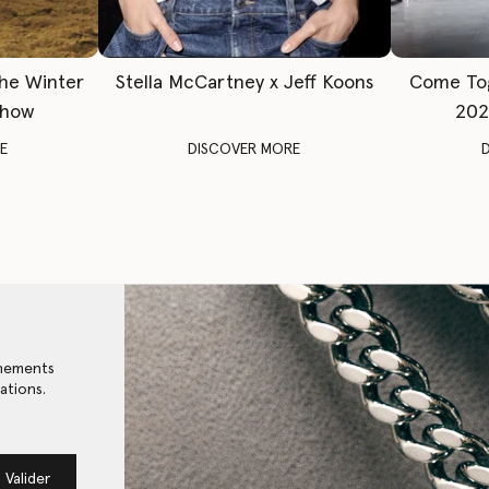
The Winter
Stella McCartney x Jeff Koons
Come To
Show
202
E
DISCOVER MORE
énements
ations.
Valider