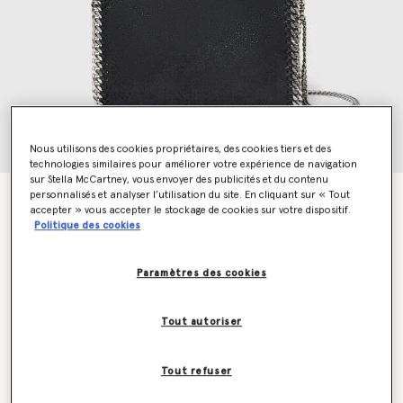
Nous utilisons des cookies propriétaires, des cookies tiers et des
technologies similaires pour améliorer votre expérience de navigation
sur Stella McCartney, vous envoyer des publicités et du contenu
personnalisés et analyser l’utilisation du site. En cliquant sur « Tout
Mini cabas Falabella
accepter » vous accepter le stockage de cookies sur votre dispositif.
CA$1,810.00
Politique des cookies
Paramètres des cookies
Couleur
BLACK
Tout autoriser
sélectionné
Tout refuser
Ajouter au panier