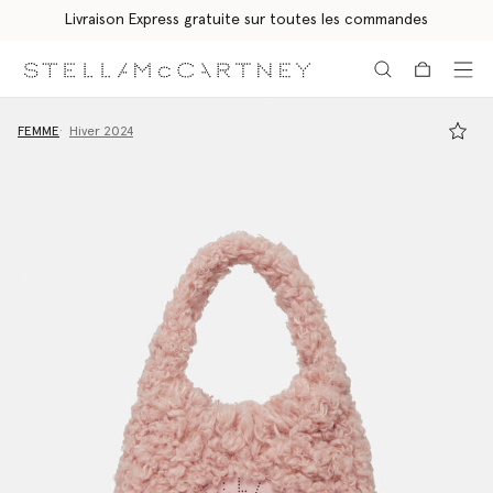
Livraison Express gratuite sur toutes les commandes
Aller au contenu principal
Aller au contenu du bas de page
FEMME
Hiver 2024