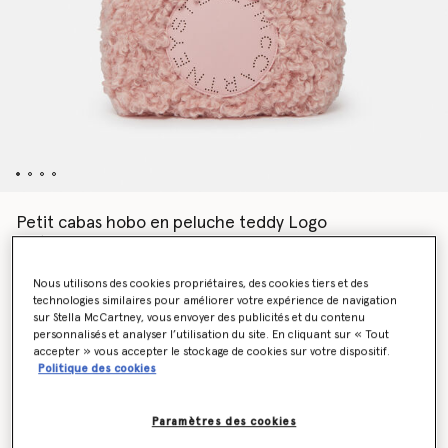
Petit cabas hobo en peluche teddy Logo
CA$1,425.00
Nous utilisons des cookies propriétaires, des cookies tiers et des
technologies similaires pour améliorer votre expérience de navigation
Couleur
Rose poudré
sur Stella McCartney, vous envoyer des publicités et du contenu
personnalisés et analyser l’utilisation du site. En cliquant sur « Tout
accepter » vous accepter le stockage de cookies sur votre dispositif.
sélectionné
Politique des cookies
Soyez informé(e) en priorité du retour en stock
Paramètres des cookies
Me prévenir lors du retour en stock