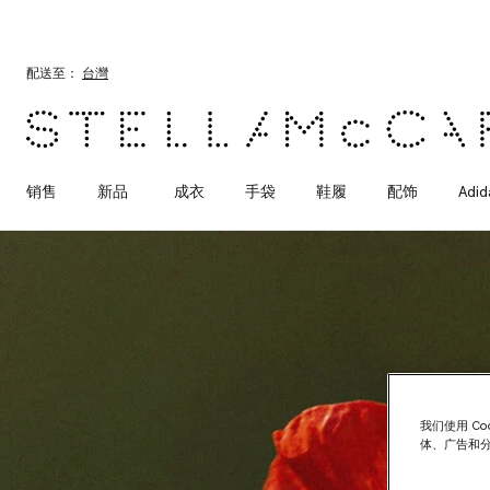
跳转至主要内容
跳转至脚注内容
配送至：
台灣
销售
新品
成衣
手袋
鞋履
配饰
Adid
我们使用 C
体、广告和