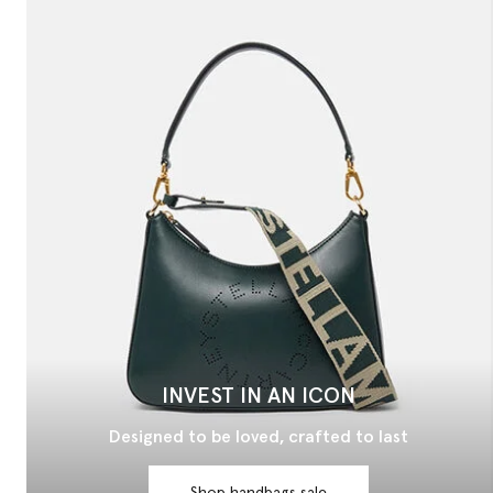
INVEST IN AN ICON
Designed to be loved, crafted to last