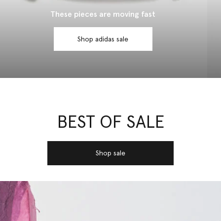
These pieces are moving fast
Shop adidas sale
BEST OF SALE
Shop sale