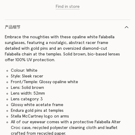
Find in store
产品细节
Embrace the noughties with these opaline white Falabella
sunglasses, featuring a nostalgic, abstract racer frame
detailed with gold pins and an oversized diamond-cut
Falabella chain at the temples. Solid brown, bio-based lenses
offer 100% UV protection.
Colour: White
Style: Sleek racer
Front/Temple: Glossy opaline white
Lens: Solid brown
Lens width: 52mm
Lens category: 3
Glossy white acetate frame
Endura gold pins at temples
Stella McCartney logo on arms
All of our eyewear comes with a protective Falabella Alter
Croc case, recycled polyester cleaning cloth and leaflet
crafted from recycled paper.