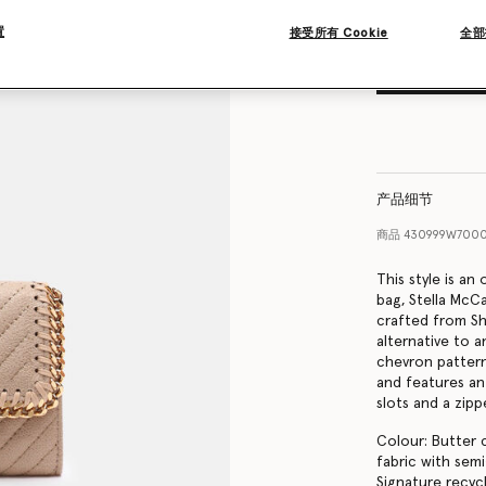
置
接受所有 Cookie
全部
产品细节
商品
430999W700
This style is an 
bag, Stella McCa
crafted from Sh
alternative to a
chevron pattern
and features an
slots and a zip
Colour: Butter 
fabric with sem
Signature recyc