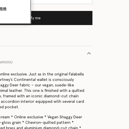
拒绝
Notify me
069300U
online exclusive. Just as in the original Falabella
rtney’s Continental wallet is consciously
aggy Deer fabric – our vegan, suede-like
nimal leather. This one is finished with a quilted
, framed with an iconic diamond-cut chain
 accordion interior equipped with several card
ped pocket.
cream * Online exclusive * Vegan Shaggy Deer
i-gloss grain * Chevron-quilted pattern *
led brass and aluminium diamond-cut chain *