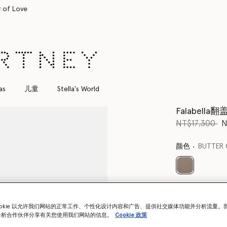
所有订单均享受免费速递服务
as
儿童
Stella's World
Falabell
价格从
下
NT$17,300
N
颜色
BUTTER 
已选
Want to know
Get notified wh
ookie 以允许我们网站的正常工作、个性化设计内容和广告、提供社交媒体功能并分析流量。
分析合作伙伴分享有关您使用我们网站的信息。
Cookie 政策