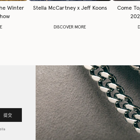
The Winter
Stella McCartney x Jeff Koons
Come To
Show
202
E
DISCOVER MORE
提交
lla