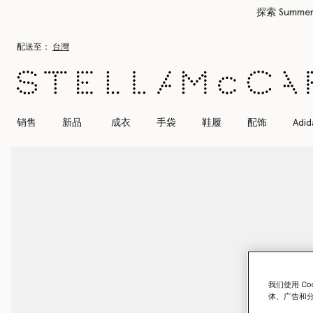
跳转至主要内容
跳转至脚注内容
配送至：
台灣
销售
新品
成衣
手袋
鞋履
配饰
Adid
我们使用 C
体、广告和