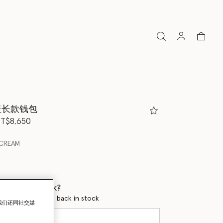
a翻盖长款钱包
降至
T$8,650
CREAM
 when it's back?
en this product is back in stock
我们还同社交媒