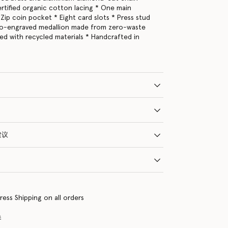
tified organic cotton lacing * One main
ip coin pocket * Eight card slots * Press stud
go-engraved medallion made from zero-waste
ned with recycled materials * Handcrafted in
建议
ress Shipping on all orders
换