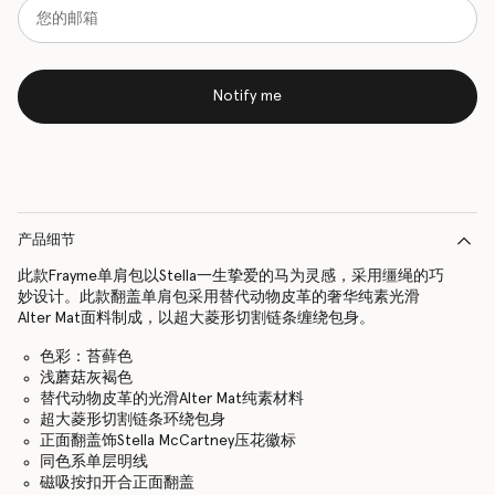
Notify me
产品细节
此款Frayme单肩包以Stella一生挚爱的马为灵感，采用缰绳的巧
妙设计。此款翻盖单肩包采用替代动物皮革的奢华纯素光滑
Alter Mat面料制成，以超大菱形切割链条缠绕包身。
色彩：苔藓色
浅蘑菇灰褐色
替代动物皮革的光滑Alter Mat纯素材料
超大菱形切割链条环绕包身
正面翻盖饰Stella McCartney压花徽标
同色系单层明线
磁吸按扣开合正面翻盖