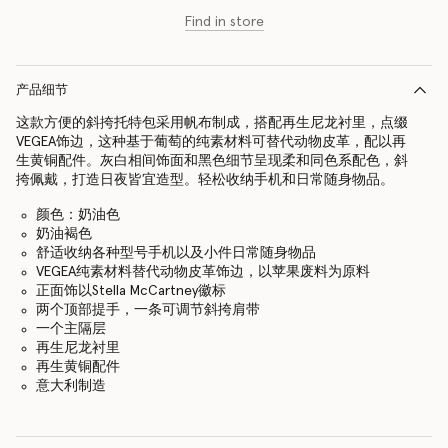
Find in store
产品细节
这款方便的斜挎托特包采用帆布制成，搭配再生尼龙衬里，点缀
VEGEA饰边，这种基于葡萄的纯素材料可替代动物皮革，配以再
生黄铜配件。灰白相间饰面和黑色细节呈现柔和同色系配色，斜
挎佩戴，打造日夜皆宜造型。轻松收纳手机和日常随身物品。
颜色：奶油色
奶油褐色
舒适收纳各种型号手机以及小件日常随身物品
VEGEA纯素材料替代动物皮革饰边，以苹果废料为原料
正面饰以Stella McCartney徽标
两个顶部提手，一条可调节斜挎肩带
一个主隔层
再生尼龙衬里
再生黄铜配件
意大利制造