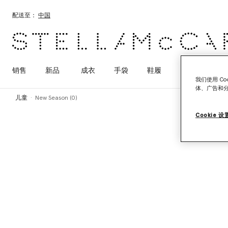
跳转至主要内容
跳转至脚注内容
配送至：
中国
销售
新品
成衣
手袋
鞋履
配饰
Adid
我们使用 C
体、广告和
儿童
New Season (0)
Cookie 设