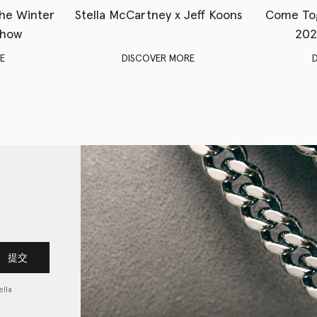
The Winter
Stella McCartney x Jeff Koons
Come To
Show
202
E
DISCOVER MORE
提交
lla