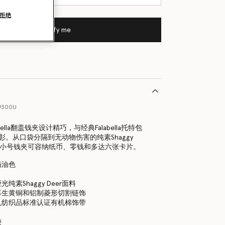
拒绝
Notify me
9300U
bella翻盖钱夹设计精巧，与经典Falabella托特包
彰。从口袋分隔到无动物伤害的纯素Shaggy
此款小号钱夹可容纳纸币、零钱和多达六张卡片。
奶油色
纯素Shaggy Deer面料
再生黄铜和铝制菱形切割链饰
机纺织品标准认证有机棉饰带
袋