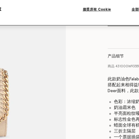
置
接受所有 Cookie
全部
产品细节
商品
431000W9355
此款奶油色Fala
搭配起来相得益
Deer面料，
色彩：浓缩
奶油霜米色
半亮面粒纹哑光
标志性金色
蜡面全球有
三折主隔层
一个票据插