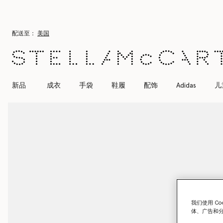
跳转至主要内容
跳转至脚注内容
配送至：
美国
新品
成衣
手袋
鞋履
配饰
Adidas
儿
我们使用 C
体、广告和