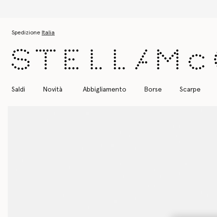
Passa al contenuto principale
Passa al contenuto del footer
Spedizione
Italia
Saldi
Novità
Abbigliamento
Borse
Scarpe