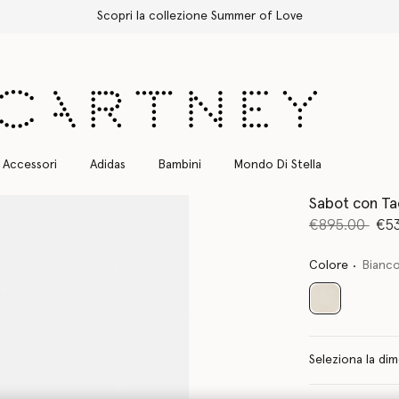
Spedizione Express gratuita per tutti gli ordini
Accessori
Adidas
Bambini
Mondo Di Stella
Sabot con Ta
Prezzo ridot
a
€895.00
€5
Colore
Bianco
selezionato