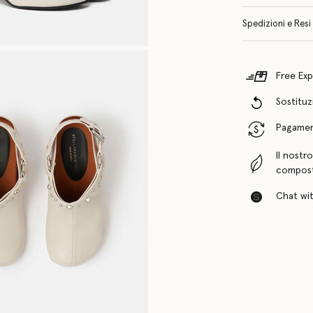
Spedizioni e Resi
Free Exp
Sostituzi
Pagamenti
Il nostr
compost
Chat with