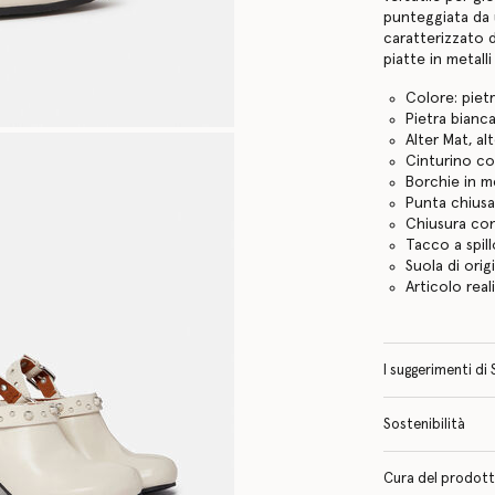
punteggiata da u
caratterizzato 
piatte in metalli
Colore: piet
Pietra bianc
Alter Mat, al
Cinturino co
Borchie in me
Punta chiusa
Chiusura con
Tacco a spil
Suola di orig
Articolo reali
I suggerimenti di 
Sostenibilità
Cura del prodotto 