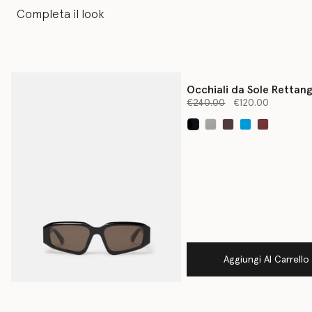
Completa il look
Occhiali da Sole Rettang
Prezzo ridotto da
Astratti
a
€240.00
€120.00
selezionato
Aggiungi Al Carrello