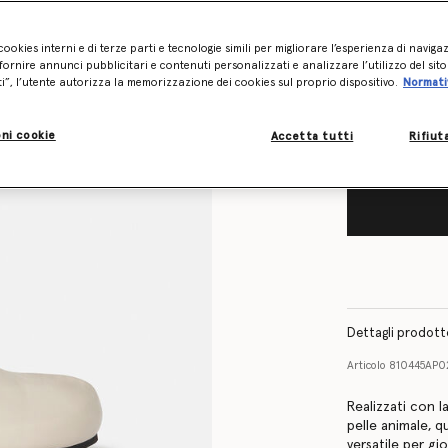
Tabella delle tag
cookies interni e di terze parti e tecnologie simili per migliorare l’esperienza di naviga
Scopri in ant
ornire annunci pubblicitari e contenuti personalizzati e analizzare l’utilizzo del sit
l’articolo
ti”, l’utente autorizza la memorizzazione dei cookies sul proprio dispositivo.
Normati
Inviami un’e-mai
ni cookie
Accetta tutti
Rifiut
Dettagli prodot
Articolo
810445AP0
Realizzati con l
pelle animale, 
versatile per g