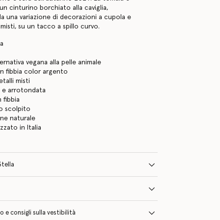
n cinturino borchiato alla caviglia,
da una variazione di decorazioni a cupola e
 misti, su un tacco a spillo curvo.
ra
a
ternativa vegana alla pelle animale
n fibbia color argento
talli misti
 e arrotondata
 fibbia
lo scolpito
ine naturale
zzato in Italia
Stella
e consigli sulla vestibilità