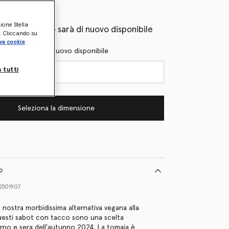
lie
zione Stella
eprima quando sarà di nuovo disponibile
o. Cliccando su
va cookie
l quando sarà di nuovo disponibile
a tutti
Seleziona la dimensione
to
2501907
a nostra morbidissima alternativa vegana alla
questi sabot con tacco sono una scelta
iorno e sera dell'autunno 2024. La tomaia è