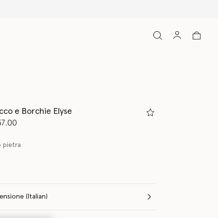
cco e Borchie Elyse
to da
37.00
 pietra
Seleziona la dimensione (Italian)