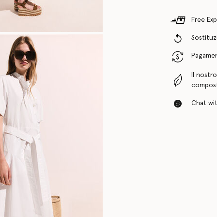
Free Exp
Sostituzi
Pagamenti
Il nostr
compost
Chat with