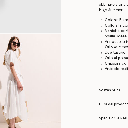
abbinare a una b
High Summer.
Colore: Bian
Collo alla c
Maniche cor
Spalle scese
Annodabile i
Orlo asimme
Due tasche
Orlo al polp
Chiusura co
Articolo reali
Sostenibilità
Cura del prodotto 
Spedizioni e Resi