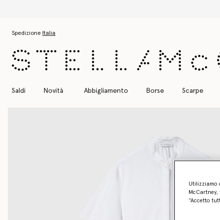
Passa al contenuto principale
Passa al contenuto del footer
Spedizione
Italia
Saldi
Novità
Abbigliamento
Borse
Scarpe
Utilizziamo 
McCartney, f
“Accetto tut