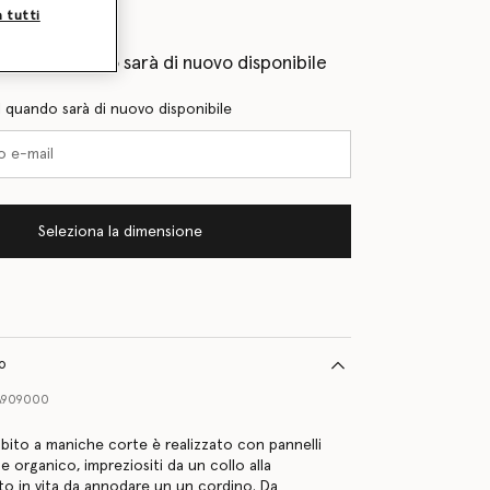
lie
a tutti
eprima quando sarà di nuovo disponibile
l quando sarà di nuovo disponibile
Seleziona la dimensione
to
A909000
bito a maniche corte è realizzato con pannelli
e organico, impreziositi da un collo alla
to in vita da annodare un un cordino. Da