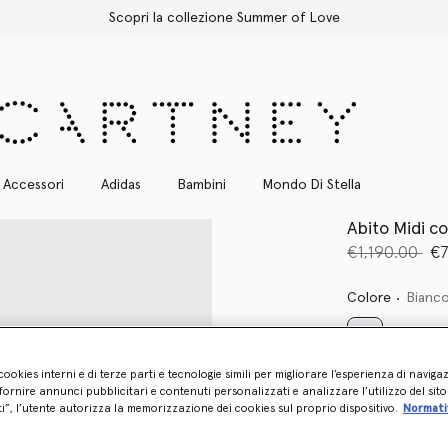
Spedizione Express gratuita per tutti gli ordini
Accessori
Adidas
Bambini
Mondo Di Stella
Abito Midi c
Prezzo ridot
a
€1,190.00
€7
Colore
Bianc
selezionato
cookies interni e di terze parti e tecnologie simili per migliorare l’esperienza di naviga
ornire annunci pubblicitari e contenuti personalizzati e analizzare l’utilizzo del sit
ti”, l’utente autorizza la memorizzazione dei cookies sul proprio dispositivo.
Normati