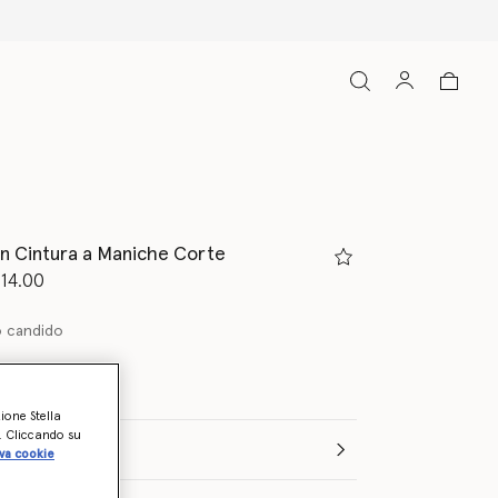
on Cintura a Maniche Corte
to da
14.00
o candido
zione Stella
o. Cliccando su
Seleziona la dimensione (Italian)
va cookie