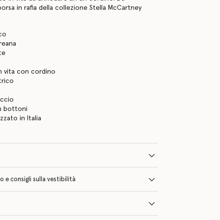
orsa in rafia della collezione Stella McCartney
co
oreana
te
n vita con cordino
trico
accio
n bottoni
zzato in Italia
e consigli sulla vestibilità