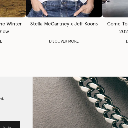
The Winter
Stella McCartney x Jeff Koons
Come To
Show
202
E
DISCOVER MORE
vi,
Invia