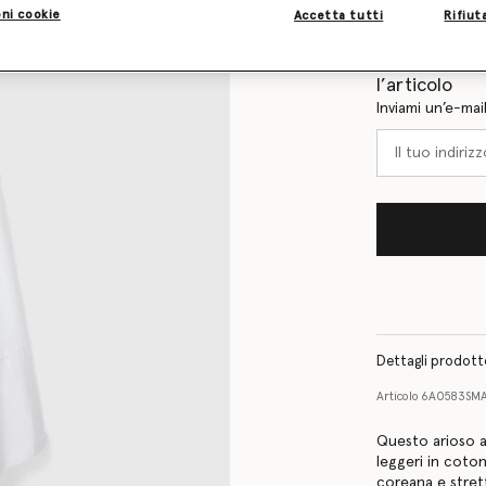
Tabella delle tag
ni cookie
Accetta tutti
Rifiut
Scopri in ant
l’articolo
Inviami un’e-mai
Dettagli prodot
Articolo
6A0583SM
Questo arioso a
leggeri in coton
coreana e stret