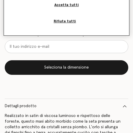
Accetta tutti
Tabella delle taglie
Scopri in anteprima quando sarà di nuovo disponibile
Rifiuta tutti
l’articolo
Inviami un’e-mail quando sarà di nuovo disponibile
Seleziona la dimensione
Dettagli prodotto
Realizzato in satin di viscosa luminoso e rispettoso delle
foreste, questo maxi abito morbido come la seta presenta un
colletto arricchito da cristalli senza piombo. L'orlo si allunga
dai fianchi fino a terra, accuratamente cucito con tasche a