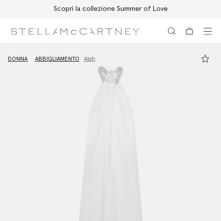
Scopri la collezione Summer of Love
Passa al contenuto principale
Passa al contenuto del footer
DONNA
ABBIGLIAMENTO
Abiti