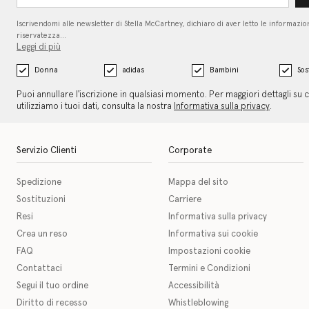
Iscrivendomi alle newsletter di Stella McCartney, dichiaro di aver letto le informazion
riservatezza…
Leggi di più
Donna
adidas
Bambini
Sos
Puoi annullare l'iscrizione in qualsiasi momento. Per maggiori dettagli su
utilizziamo i tuoi dati, consulta la nostra
Informativa sulla privacy
.
Servizio Clienti
Corporate
Spedizione
Mappa del sito
Sostituzioni
Carriere
Resi
Informativa sulla privacy
Crea un reso
Informativa sui cookie
FAQ
Impostazioni cookie
Contattaci
Termini e Condizioni
Segui il tuo ordine
Accessibilità
Diritto di recesso
Whistleblowing