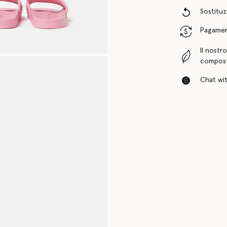
Sostituzi
Pagamenti
Il nostr
compost
Chat with