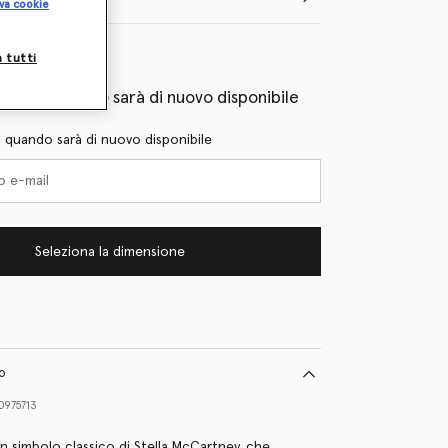
va cookie
lie
a tutti
eprima quando sarà di nuovo disponibile
l quando sarà di nuovo disponibile
Seleziona la dimensione
to
0975713
n simbolo classico di Stella McCartney, che