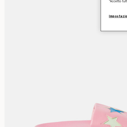
“Accetto tut
Impostazio