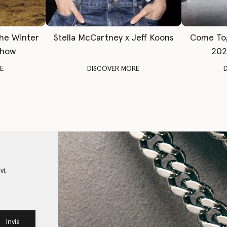
The Winter
Stella McCartney x Jeff Koons
Come To
Show
202
E
DISCOVER MORE
vi,
Invia