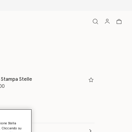
 Stampa Stelle
to da
00
zione Stella
o. Cliccando su
mensione