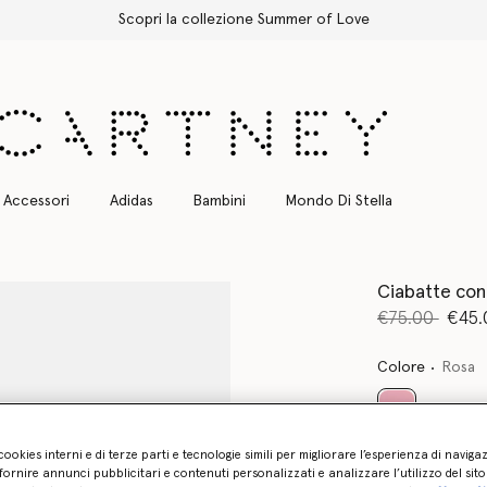
Spedizione Express gratuita per tutti gli ordini
Accessori
Adidas
Bambini
Mondo Di Stella
Ciabatte con
Prezzo ridot
a
€75.00
€45.
Colore
Rosa
selezionato
cookies interni e di terze parti e tecnologie simili per migliorare l’esperienza di naviga
ornire annunci pubblicitari e contenuti personalizzati e analizzare l’utilizzo del sit
Seleziona la di