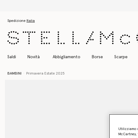
Passa al contenuto principale
Passa al contenuto del footer
Spedizione
Italia
Saldi
Novità
Abbigliamento
Borse
Scarpe
BAMBINI
Primavera Estate 2025
Utilizziamo 
McCartney, f