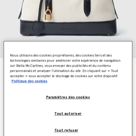
Nous utilisons des cookies propriétaires, des cookies tiers et des
technologies similaires pour améliorer votre expérience de navigation
sur Stella McCartney, vous envoyer des publicités et du contenu
Sac porte epaule Ryder en toile
personnalisés et analyser l’utilisation du site. En cliquant sur « Tout
€1,395.00
accepter » vous accepter le stockage de cookies sur votre dispositif.
Politique des cookies
Couleur
Naturel
Paramètres des cookies
sélectionné
Tout autoriser
Soyez informé(e) en priorité du retour en stock
Me prévenir lors du retour en stock
Tout refuser