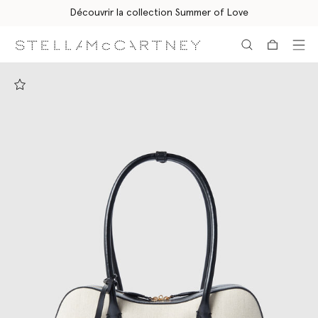
Découvrir la collection Summer of Love
Aller au contenu principal
Aller au contenu du bas de page