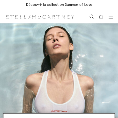
Découvrir la collection Summer of Love
Aller au contenu principal
Aller au contenu du bas de page