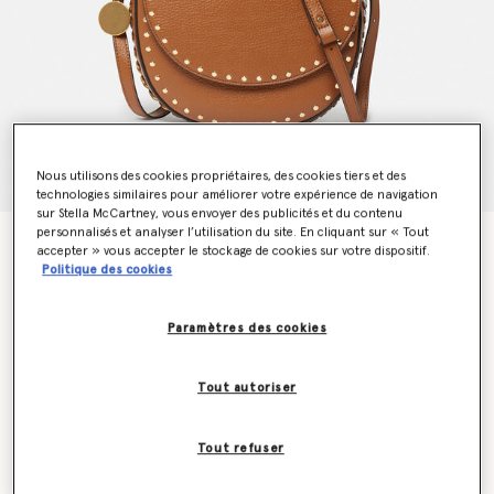
Nous utilisons des cookies propriétaires, des cookies tiers et des
technologies similaires pour améliorer votre expérience de navigation
sur Stella McCartney, vous envoyer des publicités et du contenu
personnalisés et analyser l’utilisation du site. En cliquant sur « Tout
Sac en Alter Mat grainé avec rabat et clous format
accepter » vous accepter le stockage de cookies sur votre dispositif.
moyen Frayme
Politique des cookies
€1,195.00
Paramètres des cookies
Couleur
Pécan
Tout autoriser
sélectionné
Tout refuser
Soyez informé(e) en priorité du retour en stock
Me prévenir lors du retour en stock