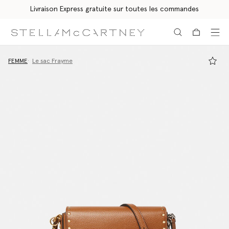
Livraison Express gratuite sur toutes les commandes
Aller au contenu principal
Aller au contenu du bas de page
FEMME
Le sac Frayme