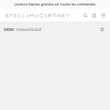
Livraison Express gratuite sur toutes les commandes
Aller au contenu principal
Aller au contenu du bas de page
ENFANT
Printemp Été 2025