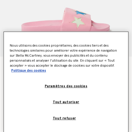
Nous utilisons des cookies propriétaires, des cookies tiers et des
technologies similaires pour améliorer votre expérience de navigation
sur Stella McCartney, vous envoyer des publicités et du contenu
personnalisés et analyser l’utilisation du site. En cliquant sur « Tout
Claquettes avec imprime etoiles
accepter » vous accepter le stockage de cookies sur votre dispositif.
Politique des cookies
€75.00
Paramètres des cookies
Couleur
Rose
Tout autoriser
sélectionné
Tout refuser
Sélectionnez la taille