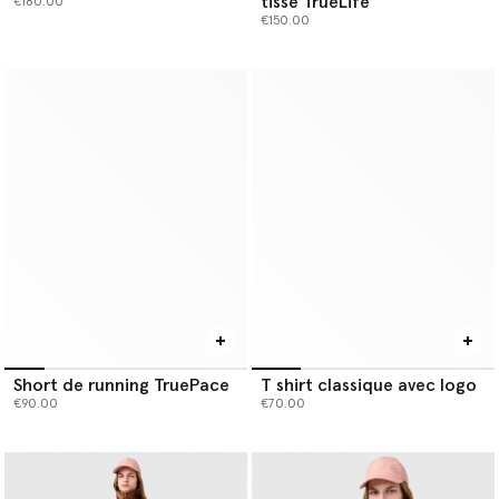
tisse TrueLife
€180.00
€150.00
Short de running TruePace
T shirt classique avec logo
€90.00
€70.00