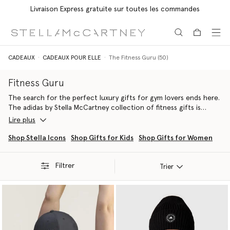
Livraison Express gratuite sur toutes les commandes
Aller au contenu principal
Aller au contenu du bas de page
CADEAUX
CADEAUX POUR ELLE
The Fitness Guru (50)
Fitness Guru
The search for the perfect luxury gifts for gym lovers ends here.
The adidas by Stella McCartney collection of fitness gifts is
specially engineered to meet the demands of every workout,
Lire plus
from intensive training to restorative yoga, all while upholding a
luxury aesthetic. We offer the ultimate gym gifts for her, proving
Shop Stella Icons
Shop Gifts for Kids
Shop Gifts for Women
that you can become your best self while embodying directional,
conscious style.
Filtrer
Trier
Our collection, featuring streamlined pieces and smaller stocking
stuffers, utilises pioneering sustainable materials like recycled
polyester and organic fibres. Every item, including our
vegan
sneakers
or layering pieces is designed as an elevated gym
present for her, fusing adidas engineering expertise with Stella
McCartney's ethical fashion authority.