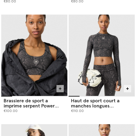
€80.00
€80.00
Brassiere de sport a
Haut de sport court a
imprime serpent Power
manches longues
Impact TruePurpose
TruePurpose
€100.00
€110.00