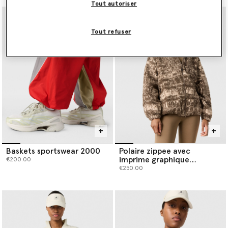
Tout autoriser
Tout refuser
Baskets sportswear 2000
Polaire zippee avec
imprime graphique
€200.00
TrueNature
€250.00