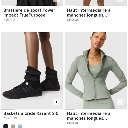
Brassiere de sport Power
Haut intermediaire a
Impact TruePurpose
manches longues
TruePurpose
€90.00
€140.00
Baskets a bride Rasant 2.0
Haut intermediaire a
manches longues
€220.00
TruePurpose
€140.00