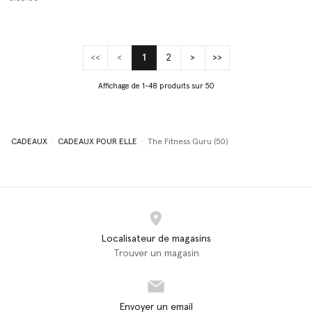
<<
<
1
2
>
>>
(current)
Affichage de 1-48 produits sur 50
CADEAUX
CADEAUX POUR ELLE
The Fitness Guru (50)
Localisateur de magasins
Trouver un magasin
Envoyer un email