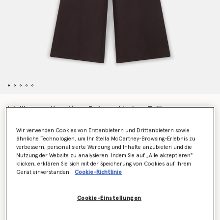
Wollhose mit weitem Bein und hoher Taille
Preis reduziert von
bis
€850.00
€510.00
Wir verwenden Cookies von Erstanbietern und Drittanbietern sowie
ähnliche Technologien, um Ihr Stella McCartney-Browsing-Erlebnis zu
verbessern, personalisierte Werbung und Inhalte anzubieten und die
Farbe
Dunkles Schokoladenbraun
Nutzung der Website zu analysieren. Indem Sie auf „Alle akzeptieren"
klicken, erklären Sie sich mit der Speicherung von Cookies auf Ihrem
Gerät einverstanden.
Cookie-Richtlinie
ausgewählt
Cookie-Einstellungen
Wähle die Größe aus (Italian)