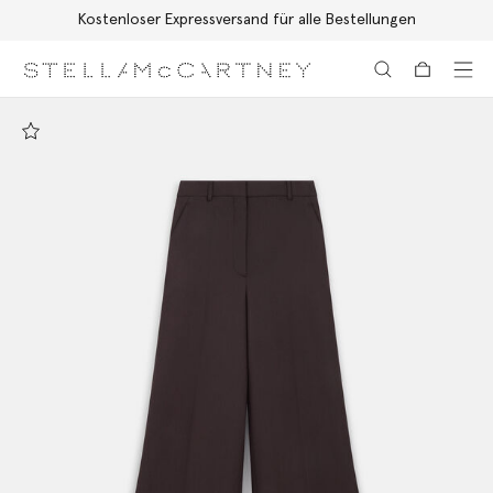
Kostenloser Expressversand für alle Bestellungen
Zum Hauptinhalt
Zum Inhalt der Fußzeile