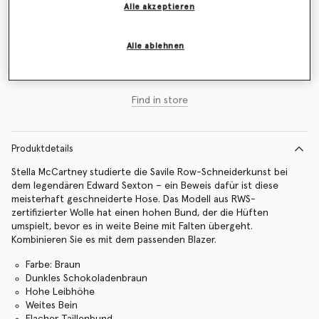
Alle akzeptieren
Größentabelle
Alle ablehnen
Zum Warenkorb hinzufügen
Find in store
Produktdetails
Stella McCartney studierte die Savile Row-Schneiderkunst bei
dem legendären Edward Sexton – ein Beweis dafür ist diese
meisterhaft geschneiderte Hose. Das Modell aus RWS-
zertifizierter Wolle hat einen hohen Bund, der die Hüften
umspielt, bevor es in weite Beine mit Falten übergeht.
Kombinieren Sie es mit dem passenden Blazer.
Farbe: Braun
Dunkles Schokoladenbraun
Hohe Leibhöhe
Weites Bein
Flacher Taillenbund