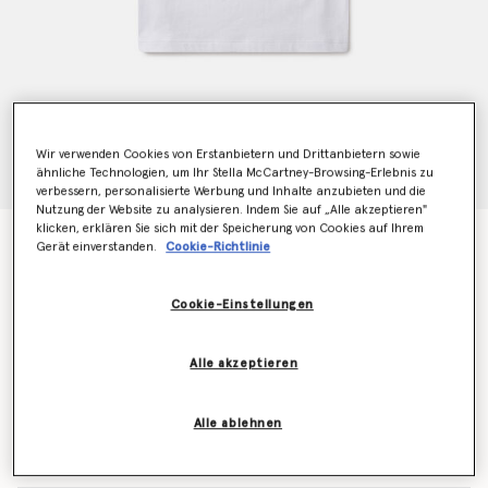
Wir verwenden Cookies von Erstanbietern und Drittanbietern sowie
ähnliche Technologien, um Ihr Stella McCartney-Browsing-Erlebnis zu
verbessern, personalisierte Werbung und Inhalte anzubieten und die
Nutzung der Website zu analysieren. Indem Sie auf „Alle akzeptieren"
klicken, erklären Sie sich mit der Speicherung von Cookies auf Ihrem
Kurz geschnittenes T-Shirt mit Earth Friends Grafik
Gerät einverstanden.
Cookie-Richtlinie
Preis reduziert von
bis
€60.00
€36.00
Cookie-Einstellungen
Farbe
Reines Weiß
Alle akzeptieren
ausgewählt
Alle ablehnen
Wähle die Größe aus