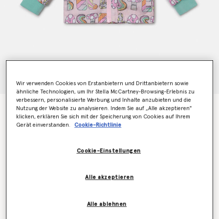
Wir verwenden Cookies von Erstanbietern und Drittanbietern sowie
ähnliche Technologien, um Ihr Stella McCartney-Browsing-Erlebnis zu
verbessern, personalisierte Werbung und Inhalte anzubieten und die
Regenmantel mit Kapuze und Stella Woodland-
Nutzung der Website zu analysieren. Indem Sie auf „Alle akzeptieren"
klicken, erklären Sie sich mit der Speicherung von Cookies auf Ihrem
Schriftzug
Gerät einverstanden.
Cookie-Richtlinie
Preis reduziert von
bis
€135.00
€81.00
Cookie-Einstellungen
Farbe
Rosa
Alle akzeptieren
ausgewählt
Alle ablehnen
Wähle die Größe aus (Months)