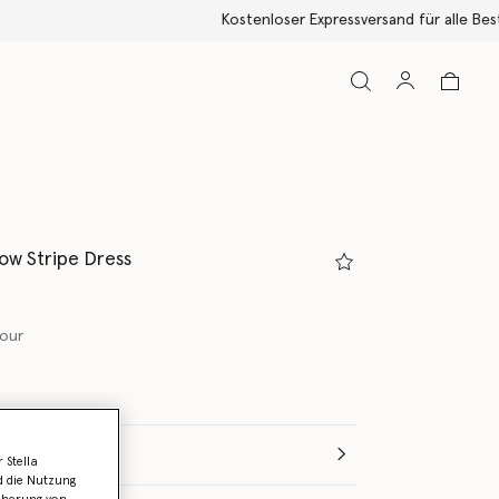
bow Stripe Dress
lour
e aus
 Stella
d die Nutzung