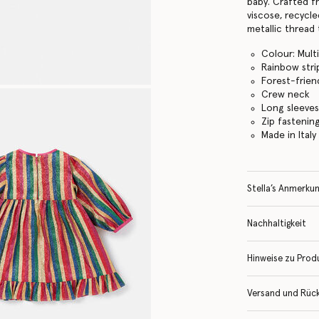
baby. Crafted f
viscose, recycle
metallic thread
Colour: Mult
Rainbow stri
Forest-frien
Crew neck
Long sleeve
Zip fastenin
Made in Italy
Stella’s Anmerku
Nachhaltigkeit
Hinweise zu Prod
Versand und Rüc