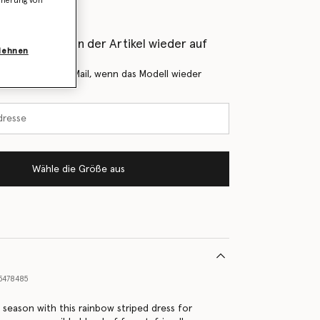
icherung von
als Erstes, wenn der Artikel wieder auf
blehnen
 Sie mich per E-Mail, wenn das Modell wieder
Wähle die Größe aus
5478485
 season with this rainbow striped dress for