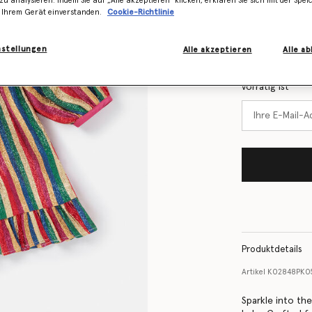
zu analysieren. Indem Sie auf „Alle akzeptieren" klicken, erklären Sie sich mit der Spe
Größentabelle
 Ihrem Gerät einverstanden.
Cookie-Richtlinie
Erfahren Sie 
nstellungen
Alle akzeptieren
Alle a
Lager ist
Benachrichtigen
vorrätig ist
Produktdetails
Artikel
K02848PK0
Sparkle into the