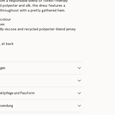
rom a responsible blend of forest-friendly
d polyester and silk, the dress features a
 throughout with a pretty gathered hem.
icolour
pes
dly viscose and recycled polyester-blend jersey
s
g at back
ngen
uktpflege und Passform
ksendung