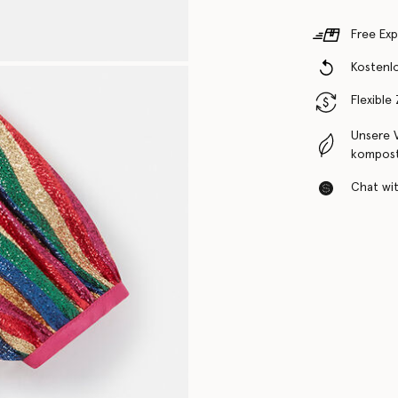
Free Exp
Kostenl
Flexible
Unsere 
komposti
Chat with