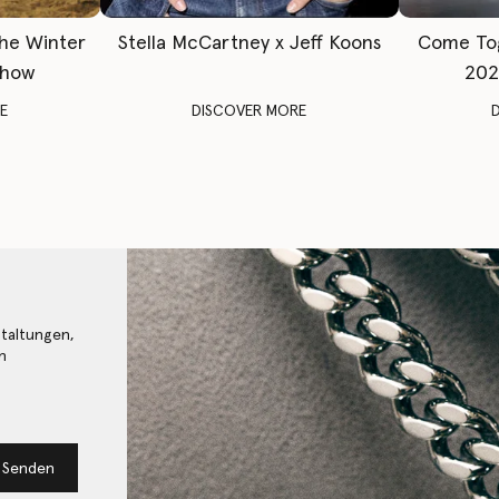
The Winter
Stella McCartney x Jeff Koons
Come To
Show
202
E
DISCOVER MORE
staltungen,
n
Senden