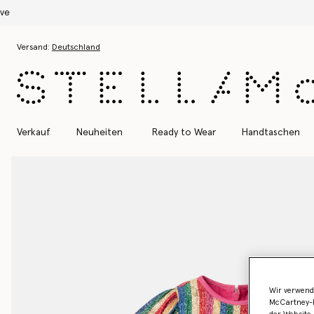
Zum Hauptinhalt
Zum Inhalt der Fußzeile
Versand:
Deutschland
Verkauf
Neuheiten
Ready to Wear
Handtaschen
Wir verwend
McCartney-B