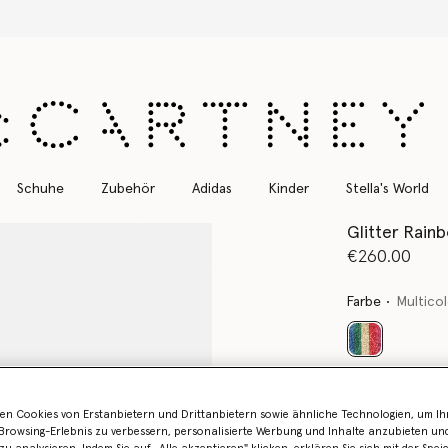
Kostenloser Expressversand für alle Bestellungen
Schuhe
Zubehör
Adidas
Kinder
Stella's World
Glitter Rain
€260.00
Farbe
Multico
ausgewählt
Wähle die Größ
en Cookies von Erstanbietern und Drittanbietern sowie ähnliche Technologien, um Ihr
rowsing-Erlebnis zu verbessern, personalisierte Werbung und Inhalte anzubieten un