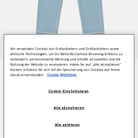
Wir verwenden Cookies von Erstanbietern und Drittanbietern sowie
ähnliche Technologien, um Ihr Stella McCartney-Browsing-Erlebnis zu
verbessern, personalisierte Werbung und Inhalte anzubieten und die
Nutzung der Website zu analysieren. Indem Sie auf „Alle akzeptieren"
Jeans mit geradem Bein
klicken, erklären Sie sich mit der Speicherung von Cookies auf Ihrem
Preis reduziert von
bis
€95.00
€57.00
Gerät einverstanden.
Cookie-Richtlinie
Cookie-Einstellungen
Farbe
Blau
Alle akzeptieren
ausgewählt
Alle ablehnen
Wähle die Größe aus