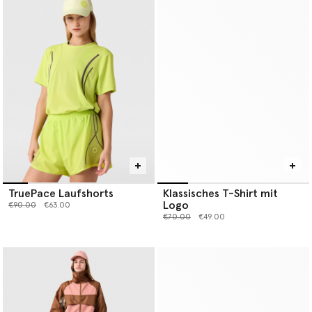
TruePace Laufshorts
Klassisches T-Shirt mit
Logo
Preis reduziert von
bis
€90.00
€63.00
Preis reduziert von
bis
€70.00
€49.00