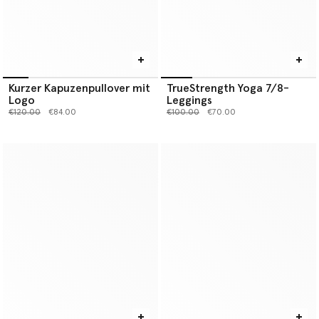
Kurzer Kapuzenpullover mit
TrueStrength Yoga 7/8-
Logo
Leggings
Preis reduziert von
bis
Preis reduziert von
bis
€120.00
€84.00
€100.00
€70.00