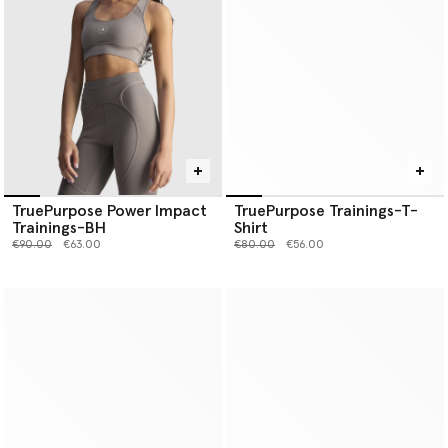
TruePurpose Power Impact
TruePurpose Trainings-T-
Trainings-BH
Shirt
Preis reduziert von
bis
Preis reduziert von
bis
€90.00
€63.00
€80.00
€56.00