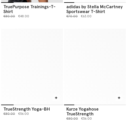
TruePurpose Trainings-T-
adidas by Stella McCartney
Shirt
Sportswear T-Shirt
Preis reduziert von
bis
Preis reduziert von
bis
€80.00
€48.00
€70.00
€63.00
TrueStrength Yoga-BH
Kurze Yogahose
TrueStrength
Preis reduziert von
bis
€80.00
€56.00
Preis reduziert von
bis
€80.00
€56.00