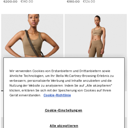
Preis reduziert von
bis
Preis reduziert von
bis
€200.00
€140.00
€180.00
€126.00
Wir verwenden Cookies von Erstanbietern und Drittanbietern sowie
ähnliche Technologien, um Ihr Stella McCartney-Browsing-Erlebnis zu
verbessern, personalisierte Werbung und Inhalte anzubieten und die
Nutzung der Website zu analysieren. Indem Sie auf „Alle akzeptieren"
klicken, erklären Sie sich mit der Speicherung von Cookies auf Ihrem
Kurzes TrueStrength Yoga-
TrueStrength Yoga 7/8-
Gerät einverstanden.
Cookie-Richtlinie
Tanktop
Leggings
Preis reduziert von
bis
Preis reduziert von
bis
€80.00
€56.00
€100.00
€70.00
Cookie-Einstellungen
Alle akzeptieren