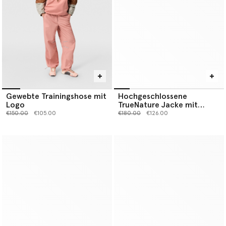
Gewebte Trainingshose mit
Hochgeschlossene
Logo
TrueNature Jacke mit
Einsätzen
Preis reduziert von
bis
Preis reduziert von
bis
€150.00
€105.00
€180.00
€126.00