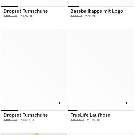
Dropset Turnschuhe
Baseballkappe mit Logo
Preis reduziert von
bis
Preis reduziert von
bis
€180.00
€126.00
€55.00
€38.50
Dropset Turnschuhe
TrueLife Laufhose
Preis reduziert von
bis
Preis reduziert von
bis
€180.00
€108.00
€150.00
€105.00