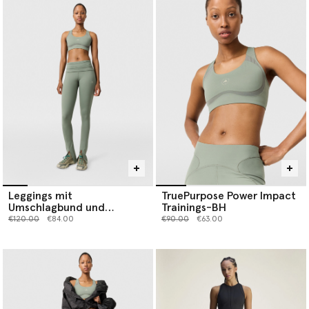
Leggings mit
TruePurpose Power Impact
Umschlagbund und
Trainings-BH
geschlitzten Abschlüssen
Preis reduziert von
bis
Preis reduziert von
bis
€120.00
€84.00
€90.00
€63.00