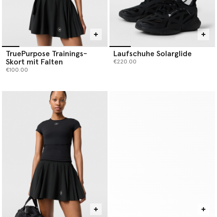
TruePurpose Trainings-
Laufschuhe Solarglide
Skort mit Falten
€220.00
€100.00