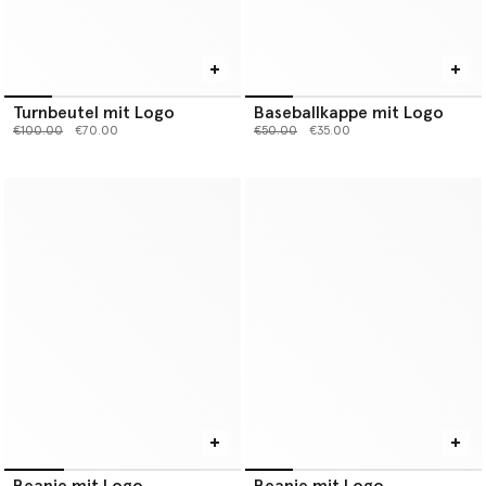
Turnbeutel mit Logo
Baseballkappe mit Logo
Preis reduziert von
bis
Preis reduziert von
bis
€100.00
€70.00
€50.00
€35.00