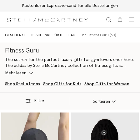
Kostenloser Expressversand für alle Bestellungen
Zum Hauptinhalt
Zum Inhalt der Fußzeile
GESCHENKE
GESCHENKE FÜR DIE FRAU
The Fitness Guru (50)
Fitness Guru
The search for the perfect luxury gifts for gym lovers ends here.
The adidas by Stella McCartney collection of fitness gifts is
specially engineered to meet the demands of every workout,
Mehr lesen
from intensive training to restorative yoga, all while upholding a
luxury aesthetic. We offer the ultimate gym gifts for her, proving
Shop Stella Icons
Shop Gifts for Kids
Shop Gifts for Women
that you can become your best self while embodying directional,
conscious style.
Filter
Sortieren
Our collection, featuring streamlined pieces and smaller stocking
stuffers, utilises pioneering sustainable materials like recycled
polyester and organic fibres. Every item, including our
vegan
sneakers
or layering pieces is designed as an elevated gym
present for her, fusing adidas engineering expertise with Stella
McCartney's ethical fashion authority.