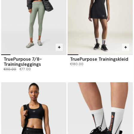
TruePurpose 7/8-
TruePurpose Trainingskleid
Trainingsleggings
€180.00
Preis reduziert von
bis
€110.00
€77.00