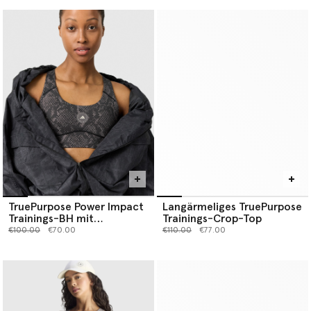
TruePurpose Power Impact
Langärmeliges TruePurpose
Trainings-BH mit
Trainings-Crop-Top
Schlangen-Print
Preis reduziert von
bis
Preis reduziert von
bis
€100.00
€70.00
€110.00
€77.00