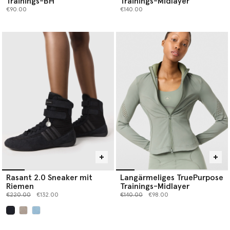
Trainings-BH
Trainings-Midlayer
€90.00
€140.00
Rasant 2.0 Sneaker mit
Langärmeliges TruePurpose
Riemen
Trainings-Midlayer
Preis reduziert von
bis
Preis reduziert von
bis
€220.00
€132.00
€140.00
€98.00
ausgewählt