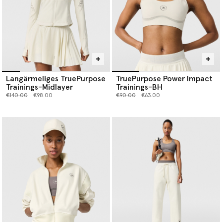
Langärmeliges TruePurpose
TruePurpose Power Impact
Trainings-Midlayer
Trainings-BH
Preis reduziert von
bis
Preis reduziert von
bis
€140.00
€98.00
€90.00
€63.00