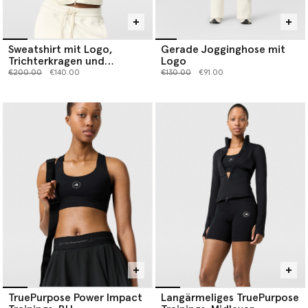
Sweatshirt mit Logo,
Gerade Jogginghose mit
Trichterkragen und
Logo
durchgehendem
Preis reduziert von
bis
Preis reduziert von
bis
€200.00
€140.00
€130.00
€91.00
Reißverschluss
TruePurpose Power Impact
Langärmeliges TruePurpose