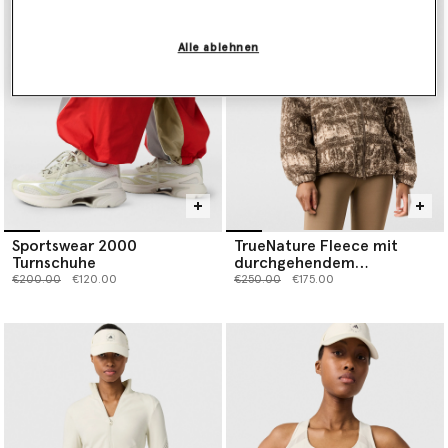
Alle ablehnen
Sportswear 2000
TrueNature Fleece mit
Turnschuhe
durchgehendem
Reißverschluss und
Preis reduziert von
bis
Preis reduziert von
bis
€200.00
€120.00
€250.00
€175.00
grafischem Print