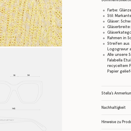
Farbe: Glän
Stil: Markan
Gläser: Schw
Gläserbreite
Gläserkatego
Rahmen in Sc
Streifen aus
Logogravur 
Alle unsere 
Falabella Et
recyceltem 
Papier gelief
Stella’s Anmerku
Nachhaltigkeit
Hinweise zu Prod