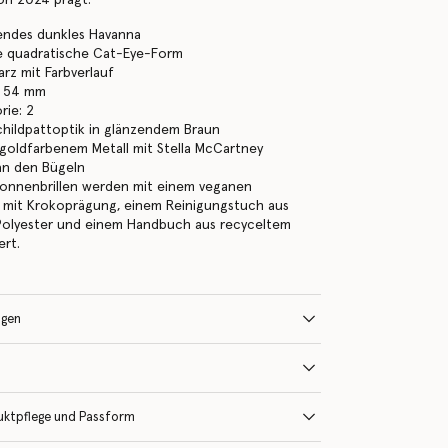
zendes dunkles Havanna
te quadratische Cat-Eye-Form
arz mit Farbverlauf
: 54 mm
rie: 2
hildpattoptik in glänzendem Braun
 goldfarbenem Metall mit Stella McCartney
an den Bügeln
Sonnenbrillen werden mit einem veganen
ui mit Krokoprägung, einem Reinigungstuch aus
Polyester und einem Handbuch aus recyceltem
ert.
ngen
uktpflege und Passform