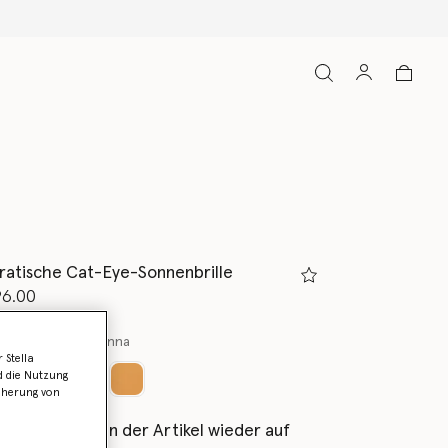
ratische Cat-Eye-Sonnenbrille
rt von
96.00
des dunkles Havanna
 Stella
d die Nutzung
icherung von
ausgewählt
als Erstes, wenn der Artikel wieder auf