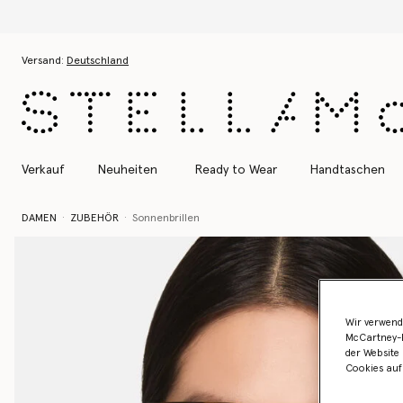
Zum Hauptinhalt
Zum Inhalt der Fußzeile
Versand:
Deutschland
Verkauf
Neuheiten
Ready to Wear
Handtaschen
DAMEN
ZUBEHÖR
Sonnenbrillen
Wir verwend
McCartney-B
der Website 
Cookies auf