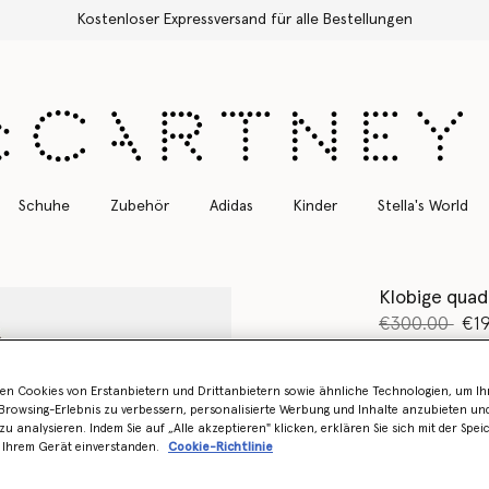
Kostenloser Expressversand für alle Bestellungen
Schuhe
Zubehör
Adidas
Kinder
Stella's World
Klobige quad
Preis reduzie
bis
€300.00
€1
Farbe
Glänzen
en Cookies von Erstanbietern und Drittanbietern sowie ähnliche Technologien, um Ihr
rowsing-Erlebnis zu verbessern, personalisierte Werbung und Inhalte anzubieten un
zu analysieren. Indem Sie auf „Alle akzeptieren" klicken, erklären Sie sich mit der Spe
 Ihrem Gerät einverstanden.
Cookie-Richtlinie
Erfahren Sie 