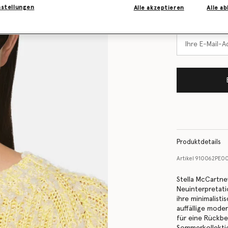
Lager ist
nstellungen
Alle akzeptieren
Alle a
Benachrichtigen
vorrätig ist
Produktdetails
Artikel
910062PE0
Stella McCartne
Neuinterpretati
ihre minimalisti
auffällige mode
für eine Rückbe
Sommerkollekti