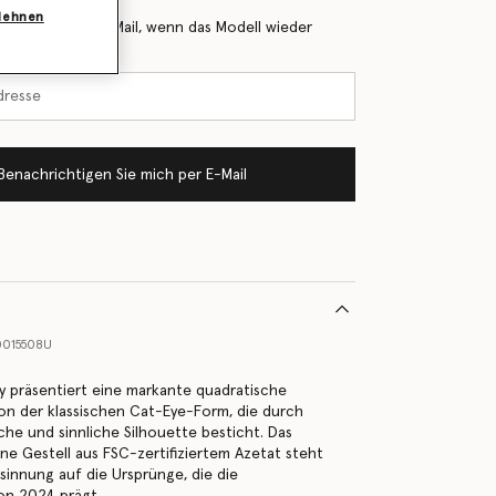
blehnen
 Sie mich per E-Mail, wenn das Modell wieder
Benachrichtigen Sie mich per E-Mail
0015508U
y präsentiert eine markante quadratische
on der klassischen Cat-Eye-Form, die durch
sche und sinnliche Silhouette besticht. Das
rne Gestell aus FSC-zertifiziertem Azetat steht
sinnung auf die Ursprünge, die die
on 2024 prägt.