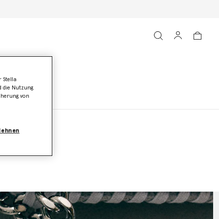
 Stella
d die Nutzung
icherung von
blehnen