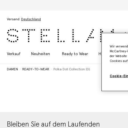
Zum Hauptinhalt
Zum Inhalt der Fußzeile
Versand:
Deutschland
Wir verwend
McCartney-B
Verkauf
Neuheiten
Ready to Wear
Handtaschen
der Website 
Cookies auf
DAMEN
READY-TO-WEAR
Polka Dot Collection (0)
Cookie-Ei
Bleiben Sie auf dem Laufenden