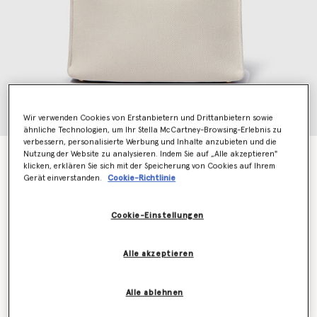
Wir verwenden Cookies von Erstanbietern und Drittanbietern sowie
ähnliche Technologien, um Ihr Stella McCartney-Browsing-Erlebnis zu
verbessern, personalisierte Werbung und Inhalte anzubieten und die
Nutzung der Website zu analysieren. Indem Sie auf „Alle akzeptieren"
Große Tote Bag aus SMC Canvas
klicken, erklären Sie sich mit der Speicherung von Cookies auf Ihrem
€895.00
Gerät einverstanden.
Cookie-Richtlinie
Cookie-Einstellungen
Farbe
Naturweiß und Schwarz
Alle akzeptieren
ausgewählt
Erfahren Sie als Erstes, wenn der Artikel wieder auf
Alle ablehnen
Lager ist
Benachrichtigen Sie mich per E-Mail, wenn das Modell wieder