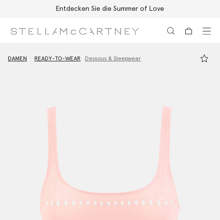
Entdecken Sie die Summer of Love
Zum Hauptinhalt
Zum Inhalt der Fußzeile
DAMEN
READY-TO-WEAR
Dessous & Sleepwear